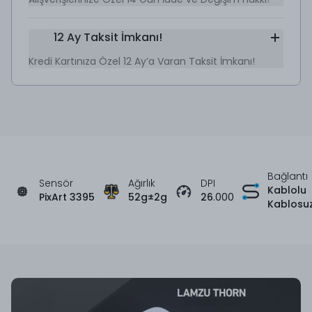
12 Ay Taksit İmkanı!
Kredi Kartınıza Özel 12 Ay’a Varan Taksit İmkanı!
Bağlantı
Sensör
Ağırlık
DPI
Kablolu
PixArt 3395
52g±2g
26
.000
Kablosu