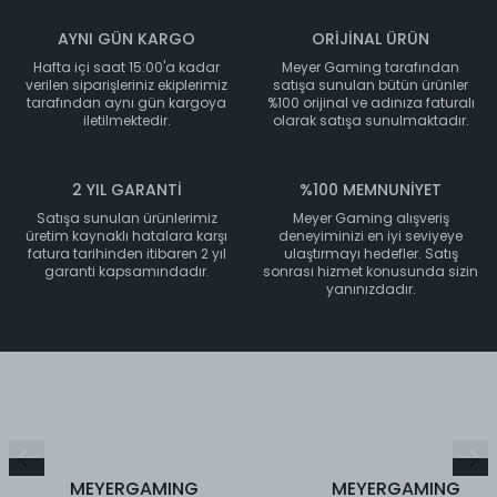
AYNI GÜN KARGO
ORİJİNAL ÜRÜN
Hafta içi saat 15:00'a kadar
Meyer Gaming tarafından
verilen siparişleriniz ekiplerimiz
satışa sunulan bütün ürünler
tarafından aynı gün kargoya
%100 orijinal ve adınıza faturalı
iletilmektedir.
olarak satışa sunulmaktadır.
2 YIL GARANTİ
%100 MEMNUNİYET
Satışa sunulan ürünlerimiz
Meyer Gaming alışveriş
üretim kaynaklı hatalara karşı
deneyiminizi en iyi seviyeye
fatura tarihinden itibaren 2 yıl
ulaştırmayı hedefler. Satış
garanti kapsamındadır.
sonrası hizmet konusunda sizin
yanınızdadır.
MEYERGAMING
MEYERGAMING