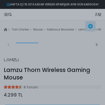
HAFTA İÇİ 15.00'A KADAR VERİLEN SİPARİŞLER AYNI GÜN KARGODA!
Tüm Ürünler
Mouse
Kablosuz Mouselar
Lamzu Thorn Wire
Lamzu Thorn Wireless Gaming
Mouse
4 Yorum
4.299 TL