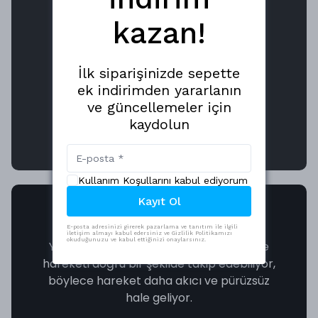
kazan!
İlk siparişinizde sepette
ek indirimden yararlanın
ve güncellemeler için
kaydolun
Kullanım Koşullarını kabul ediyorum
Kayıt Ol
Maksimum 26.000 DPI
E-posta adresinizi girerek pazarlama ve tanıtım ile ilgili
iletişim almayı kabul edersiniz ve Gizlilik Politikamızı
okuduğunuzu ve kabul ettiğinizi onaylarsınız.
Yeni nesil Pixart sensörü daha duyarlı ve
hareketi doğru bir şekilde takip edebiliyor,
böylece hareket daha akıcı ve pürüzsüz
hale geliyor.