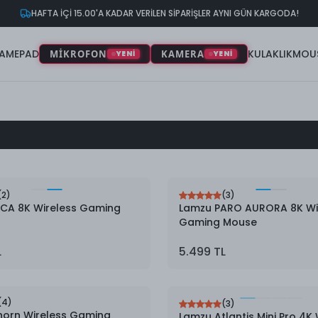
HAFTA İÇİ 15.00'A KADAR VERİLEN SİPARİŞLER AYNI GÜN KARGODA!
AMEPAD
KULAKLIK
MOU
MİKROFON
KAMERA
YENİ
YENİ
(
2
)
(
3
)
NCA 8K Wireless Gaming
Lamzu PARO AURORA 8K Wi
Gaming Mouse
L
5.499 TL
(
4
)
(
3
)
horn Wireless Gaming
Lamzu Atlantis Mini Pro 4K 