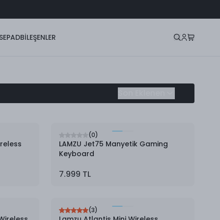
SEPAD
BİLEŞENLER
Son Eklenen
(
0
)
reless
LAMZU Jet75 Manyetik Gaming
Keyboard
7.999 TL
(
3
)
Wireless
Lamzu Atlantis Mini Wireless