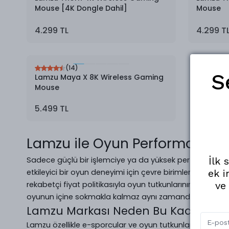
Mouse [4K Dongle Dahil]
Mouse
4.299 TL
4.299 T
(
14
)
S
Lamzu Maya X 8K Wireless Gaming
Mouse
5.499 TL
Lamzu ile Oyun Performansınız
Sadece güçlü bir işlemciye ya da yüksek performanslı 
İlk 
etkileyici bir oyun deneyimi için çevre birimlerinin kalite
ek i
rekabetçi fiyat politikasıyla oyun tutkunlarının beklenti
ve
oyunun içine sokmakla kalmaz aynı zamanda rekabetin 
Lamzu Markası Neden Bu Kadar İlgi 
Lamzu özellikle e-sporcular ve oyun tutkunları için özel o