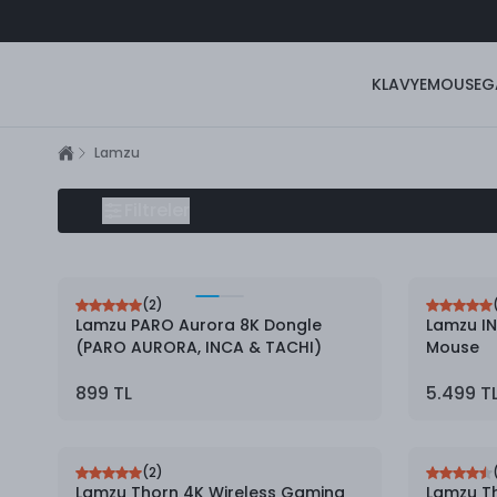
KLAVYE
MOUSE
G
Lamzu
Lamzu
Filtreler
(
2
)
Lamzu PARO Aurora 8K Dongle
Lamzu I
(PARO AURORA, INCA & TACHI)
Mouse
899 TL
5.499 T
(
2
)
Lamzu Thorn 4K Wireless Gaming
Lamzu T