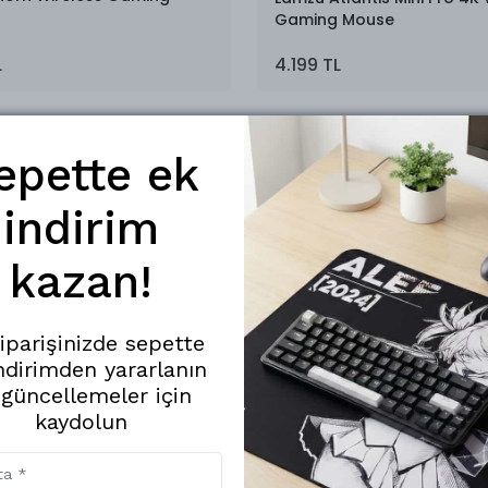
Gaming Mouse
L
4.199 TL
epette ek
indirim
kazan!
ı Zirveye Taşıyın
bir ekran kartına sahip olmak günümüz dünyasının oyunculuğun
siparişinizde sepette
si en az sistem donanımı kadar belirleyici hale geldi. Lamzu; yenil
ndirimden yararlanın
lerine doğrudan yanıt veriyor. Lamzu’nun sunduğu ürünler; kontrol
 güncellemeler için
bir adım önüne taşır.
kaydolun
Görüyor?
larak geliştirilen çevre birimleriyle tanınıyor. Hafif yapıları, e