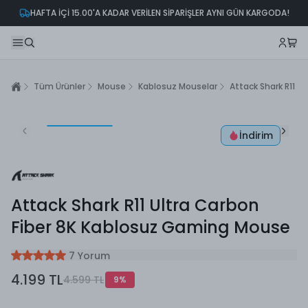
HAFTA İÇİ 15.00'A KADAR VERİLEN SİPARİŞLER AYNI GÜN KARGODA!
Tüm Ürünler
Mouse
Kablosuz Mouselar
Attack Shark R11 
İndirim
Attack Shark R11 Ultra Carbon
Fiber 8K Kablosuz Gaming Mouse
7 Yorum
4.199 TL
4.599 TL
9
%