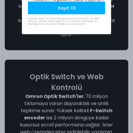
serin kalır.
Çift katmanlı mouse feet'ler
Kayıt Ol
ile birleşen bu yapı, ultra pürüzsüz ve
sürtünmesiz bir kayma sağlayarak hassas
E-posta adresinizi girerek pazarlama ve tanıtım ile ilgili
iletişim almayı kabul edersiniz ve Gizlilik Politikamızı
okuduğunuzu ve kabul ettiğinizi onaylarsınız.
ve şimşek hızında hareketlere olanak
tanır.
Optik Switch ve Web
Kontrolü
Omron Optik Switch'ler
, 70 milyon
tıklamaya varan dayanıklılık ve anlık
tepkime sunar. Yüksek kaliteli
F-Switch
encoder
ise 2 milyon döngüye kadar
kusursuz scroll performansı sağlar. İster
web üzerinden ister indirilebilir yazılımla,