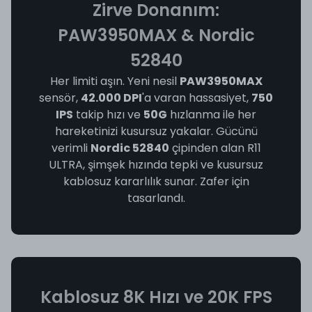
Zirve Donanım:
PAW3950MAX & Nordic
52840
Her limiti aşın. Yeni nesil
PAW3950MAX
sensör,
42.000 DPI
'a varan hassasiyet,
750
IPS
takip hızı ve
50G
hızlanma ile her
hareketinizi kusursuz yakalar. Gücünü
verimli
Nordic 52840
çipinden alan R11
ULTRA, şimşek hızında tepki ve kusursuz
kablosuz kararlılık sunar. Zafer için
tasarlandı.
Kablosuz 8K Hızı ve 20K FPS