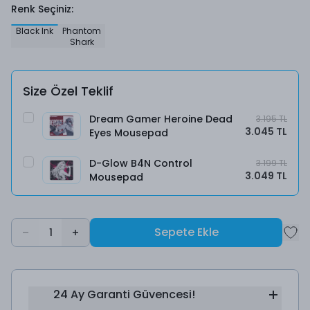
Renk Seçiniz
:
Black Ink
Phantom
Shark
Size Özel Teklif
Dream Gamer Heroine Dead
3.195 TL
3.045 TL
Eyes Mousepad
D-Glow B4N Control
3.199 TL
3.049 TL
Mousepad
Sepete Ekle
1
24 Ay Garanti Güvencesi!