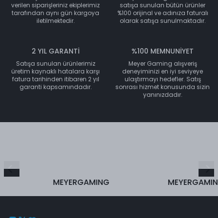
verilen siparişleriniz ekiplerimiz
satışa sunulan bütün ürünler
tarafından aynı gün kargoya
%100 orijinal ve adınıza faturalı
iletilmektedir.
olarak satışa sunulmaktadır.
2 YIL GARANTİ
%100 MEMNUNİYET
Satışa sunulan ürünlerimiz
Meyer Gaming alışveriş
üretim kaynaklı hatalara karşı
deneyiminizi en iyi seviyeye
fatura tarihinden itibaren 2 yıl
ulaştırmayı hedefler. Satış
garanti kapsamındadır.
sonrası hizmet konusunda sizin
yanınızdadır.
MEYERGAMING
MEYERGAMING