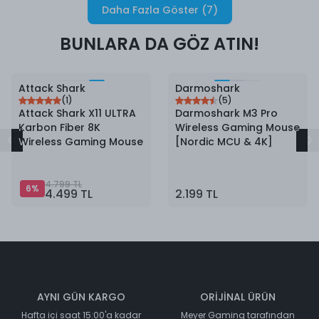
Daha Fazla Göster
(
7
)
BUNLARA DA GÖZ ATIN!
6
%
İndirim
Attack Shark
Darmoshark
(
1
)
(
5
)
Attack Shark X11 ULTRA
Darmoshark M3 Pro
Karbon Fiber 8K
Wireless Gaming Mouse
Wireless Gaming Mouse
[Nordic MCU & 4K]
4.799 TL
6
%
4.499 TL
2.199 TL
AYNI GÜN KARGO
ORİJİNAL ÜRÜN
Hafta içi saat 15:00'a kadar
Meyer Gaming tarafından