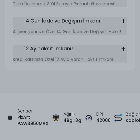
Tüm Ürünlerde 2 Yıl Süreyle Garanti Güvencesi!
14 Gün İade ve Değişim İmkanı!
Alışverişlerinize Özel 14 Gün İade ve Değişim Hakkı!
12 Ay Taksit İmkanı!
Kredi Kartınıza Özel 12 Ay’a Varan Taksit İmkanı!
Sensör
Ağırlık
DPI
Bağlan
PixArt
49g
±3g
42000
Kablol
PAW3950MAX