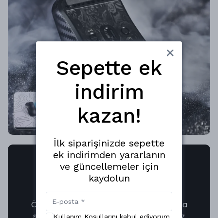
Sepette ek
indirim
kazan!
İlk siparişinizde sepette
ek indirimden yararlanın
ve güncellemeler için
Serin Tutuş, Pürüzsüz
kaydolun
Kayma
Özel
Nano-Metal Ice Coating
kaplama
sayesinde en yoğun oyunlarda bile eliniz
Kullanım Koşullarını kabul ediyorum