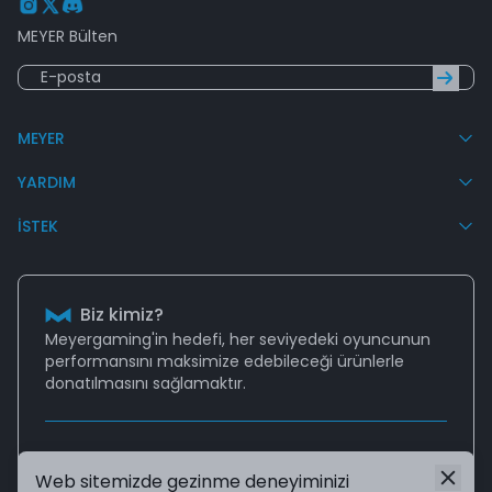
MEYER Bülten
MEYER
YARDIM
İSTEK
Biz kimiz?
Meyergaming'in hedefi, her seviyedeki oyuncunun
performansını
maksimize edebileceği
ürünlerle
donatılmasını sağlamaktır.
Destek
Web sitemizde gezinme deneyiminizi
Aklınıza takılan tüm sorularınız için