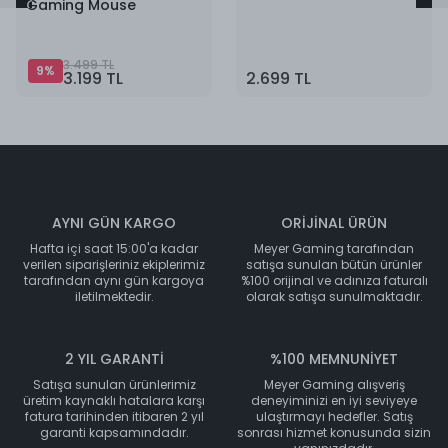
Gaming Mouse
3.499 TL
9
%
3.199 TL
2.699 TL
AYNI GÜN KARGO
ORİJİNAL ÜRÜN
Hafta içi saat 15:00'a kadar
Meyer Gaming tarafından
verilen siparişleriniz ekiplerimiz
satışa sunulan bütün ürünler
tarafından aynı gün kargoya
%100 orijinal ve adınıza faturalı
iletilmektedir.
olarak satışa sunulmaktadır.
2 YIL GARANTİ
%100 MEMNUNİYET
Satışa sunulan ürünlerimiz
Meyer Gaming alışveriş
üretim kaynaklı hatalara karşı
deneyiminizi en iyi seviyeye
fatura tarihinden itibaren 2 yıl
ulaştırmayı hedefler. Satış
garanti kapsamındadır.
sonrası hizmet konusunda sizin