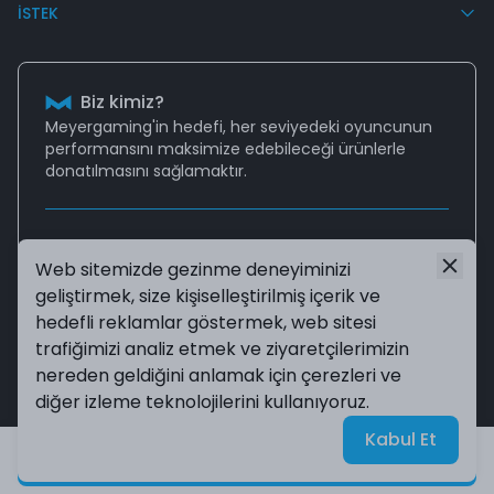
İSTEK
Biz kimiz?
Meyergaming'in hedefi, her seviyedeki oyuncunun
performansını
maksimize edebileceği
ürünlerle
donatılmasını sağlamaktır.
Destek
Web sitemizde gezinme deneyiminizi
Aklınıza takılan tüm sorularınız için
geliştirmek, size kişiselleştirilmiş içerik ve
destek@meyergaming.com
mail adresinden bize
ulaşabilir ya da
Sıkça Sorulan Sorular
sayfasına
hedefli reklamlar göstermek, web sitesi
göz atabilirsiniz!
trafiğimizi analiz etmek ve ziyaretçilerimizin
nereden geldiğini anlamak için çerezleri ve
diğer izleme teknolojilerini kullanıyoruz.
©2024 Tüm Hakları Saklıdır. Meyergaming
| Reliefers
Digital
Kabul Et
Ürün stokta olduğunda beni haberdar et