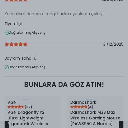
Yeni aldım denedim rengi harika oyunlarda çok iyi
Ziyaretçi
Doğrulanmış Alışveriş
31/12/2025
Bayram Taha
H.
Doğrulanmış Alışveriş
BUNLARA DA GÖZ ATIN!
9
%
İndirim
VGN
Darmoshark
(
37
)
(
4
)
VGN Dragonfly Y2
Darmoshark M3S Max
Ultra-Lightweight
Wireless Gaming Mouse
Ergonomik Wireless
[PAW3950 & Nordic]