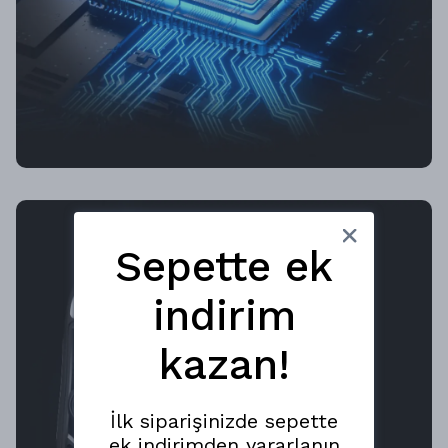
Sepette ek
indirim
kazan!
İlk siparişinizde sepette
ek indirimden yararlanın