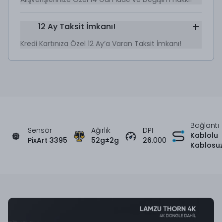
12 Ay Taksit İmkanı!
Kredi Kartınıza Özel 12 Ay’a Varan Taksit İmkanı!
Bağlantı
Sensör
Ağırlık
DPI
Kablolu
PixArt 3395
52g±2g
26
.000
Kablosu