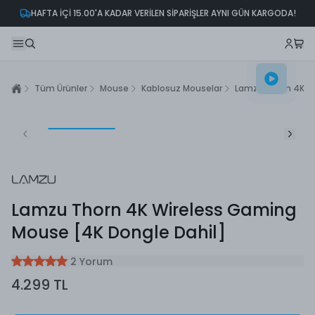
RGODA!
2000₺ VE ÜZERİ ALIŞVERİŞLERİNİZDE KARGO ÜCRETSİZ!
Tüm Ürünler
Mouse
Kablosuz Mouselar
Lamzu Thorn 4K W
Lamzu Thorn 4K Wireless Gaming
Mouse [4K Dongle Dahil]
2 Yorum
4.299 TL