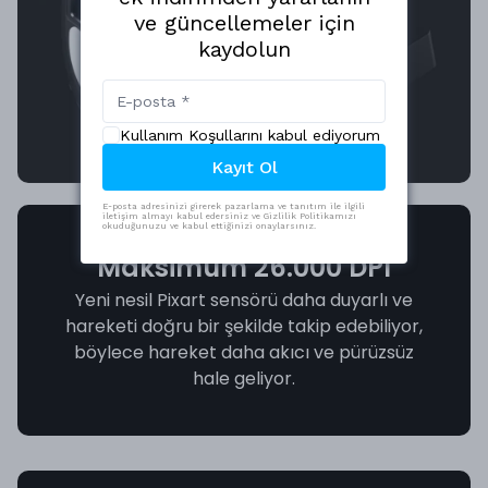
ve güncellemeler için
kaydolun
Kullanım Koşullarını kabul ediyorum
Kayıt Ol
E-posta adresinizi girerek pazarlama ve tanıtım ile ilgili
iletişim almayı kabul edersiniz ve Gizlilik Politikamızı
okuduğunuzu ve kabul ettiğinizi onaylarsınız.
Maksimum 26.000 DPI
Yeni nesil Pixart sensörü daha duyarlı ve
hareketi doğru bir şekilde takip edebiliyor,
böylece hareket daha akıcı ve pürüzsüz
hale geliyor.