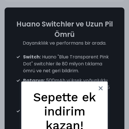
Huano Switchler ve Uzun Pil
Ömrü
Dayanıklılık ve performans bir arada.
Switch:
Huano "Blue Transparent Pink
Dot" switchler ile 80 milyon tıklama
ömrü ve net geri bildirim.
Batarya:
500mAh yüksek yoğunluklu
pil ve optimize edilmiş algoritma ile 125
Sepette ek
saate varan (1K modunda) kesintisiz
kullanım.
indirim
Encoder:
TTC Gold tekerlek kodlayıcı
ile hassas kaydırma.
kazan!