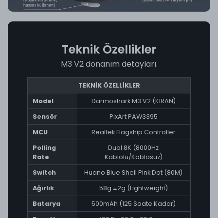
Teknik Özellikler
M3 V2 donanım detayları.
TEKNİK ÖZELLİKLER
Model
Darmoshark M3 V2 (KIRAN)
Sensör
PixArt PAW3395
MCU
Realtek Flagship Controller
Polling
Dual 8K (8000Hz
Rate
Kablolu/Kablosuz)
Switch
Huano Blue Shell Pink Dot (80M)
Ağırlık
58g ±2g (Lightweight)
Batarya
500mAh (125 Saate Kadar)