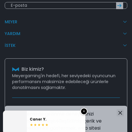
MEYER
YARDIM
İSTEK
Biz kimiz?
Meyergaming'in hedefi, her seviyedeki oyuncunun
performansını
maksimize edebileceği
ürünlerle
donatılmasını sağlamaktır.
Destek
×
Web sitemizde gezinme deneyiminizi
Aklınıza takılan tüm sorularınız için
Caner Y.
geliştirmek, size kişiselleştirilmiş içerik ve
destek@meyergaming.com
mail adresinden bize
★★★★★
ulaşabilir ya da
Sıkça Sorulan Sorular
sayfasına
hedefli reklamlar göstermek, web sitesi