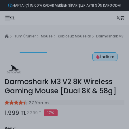
HAFTA İÇİ 15.00'A KADAR VERİLEN SİPARİŞLER AYNI GÜN KARGODA!
Tüm Ürünler
Mouse
Kablosuz Mouselar
Darmoshark M3 V2 
İndirim
Darmoshark M3 V2 8K Wireless
Gaming Mouse [Dual 8K & 58g]
27 Yorum
1.999 TL
2.399 TL
17
%
Renk
: