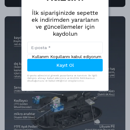
İlk siparişinizde sepette
ek indirimden yararlanın
ve güncellemeler için
kaydolun
Kullanım Koşullarını kabul ediyorum
Kayıt Ol
E-posta adresinizi girerek pazarlama ve tanıtım ile ilgili
iletişim almayı kabul edersiniz ve Gizlilik Politikamızı
okuduğunuzu ve kabul ettiğinizi onaylarsınız.