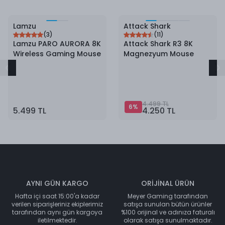
6
%
İndirim
Lamzu
Attack Shark
(
3
)
(
11
)
Lamzu PARO AURORA 8K
Attack Shark R3 8K
Wireless Gaming Mouse
Magnezyum Mouse
4.499 TL
6
%
5.499 TL
4.250 TL
AYNI GÜN KARGO
ORİJİNAL ÜRÜN
Hafta içi saat 15:00'a kadar
Meyer Gaming tarafından
verilen siparişleriniz ekiplerimiz
satışa sunulan bütün ürünler
tarafından aynı gün kargoya
%100 orijinal ve adınıza faturalı
iletilmektedir.
olarak satışa sunulmaktadır.