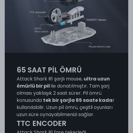
65 SAAT PİL ÖMRÜ
Attack Shark R1 şarjlı mouse,
ultra uzun
ömürlü bir pil
ile donatılmıştır. Tam şarj
olması yaklaşık 2 saat sürer. Pil ömrü
konusunda
tek bir şarjla 65 saate kada
r
kullanılabilir. Uzun pil ömrü, çeşitli oyunları
uzun süre oynayabilmenizi sağlar.
TTC ENCODER
Attack Shark R1 fare tekerleği,