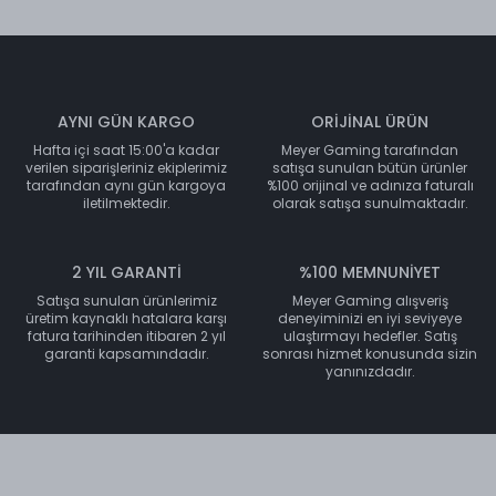
AYNI GÜN KARGO
ORİJİNAL ÜRÜN
Hafta içi saat 15:00'a kadar
Meyer Gaming tarafından
verilen siparişleriniz ekiplerimiz
satışa sunulan bütün ürünler
tarafından aynı gün kargoya
%100 orijinal ve adınıza faturalı
iletilmektedir.
olarak satışa sunulmaktadır.
2 YIL GARANTİ
%100 MEMNUNİYET
Satışa sunulan ürünlerimiz
Meyer Gaming alışveriş
üretim kaynaklı hatalara karşı
deneyiminizi en iyi seviyeye
fatura tarihinden itibaren 2 yıl
ulaştırmayı hedefler. Satış
garanti kapsamındadır.
sonrası hizmet konusunda sizin
yanınızdadır.