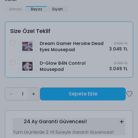
Kırmızı
Beyaz
Siyah
Size Özel Teklif
Dream Gamer Heroine Dead
3.195 TL
3.045 TL
Eyes Mousepad
D-Glow B4N Control
3.199 TL
3.049 TL
Mousepad
Sepete Ekle
1
24 Ay Garanti Güvencesi!
Tüm Ürünlerde 2 Yıl Süreyle Garanti Güvencesi!