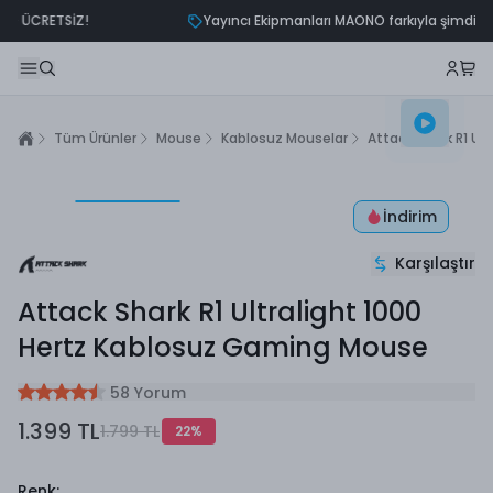
Yayıncı Ekipmanları MAONO farkıyla şimdi Meyer'de!
Tüm Ürünler
Mouse
Kablosuz Mouselar
Attack Shark R1 U
İndirim
Karşılaştır
Attack Shark R1 Ultralight 1000
Hertz Kablosuz Gaming Mouse
58 Yorum
1.399 TL
1.799 TL
22
%
Renk
: