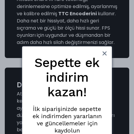
derinlemesine optimize edilmiş, ayarlanmış
ve kalibre edilmiş
TTC Encoderini
kullanır.
Daha net bir hissiyat, daha hızlı geri
sıçrama ve güçlü bir ölçü hissi sunar. FPS
oyunları için uygundur ve düşmandan bir
adım daha hızlı silah değiştirmenizi sağlar.
Sepette ek
indirim
DRIVER YAZILIMI
kazan!
Attack Shark R1 profesyonel oyun faresi,
kendi
sürücü yazılımına
sahiptir. DPI
ayarı, geri dönüş oranı, özel makro
İlk siparişinizde sepette
düğmesi programlaması ve diğer ayarları
ek indirimden yararlanın
yapabilirsiniz. Bir tıklama ile birleşik
ve güncellemeler için
becerilerinizi serbest bırakabilir ve
kaydolun