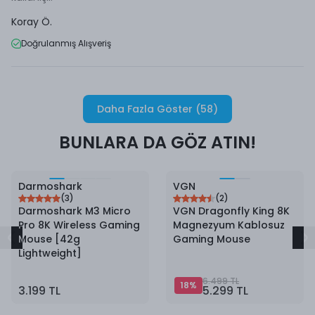
Koray
Ö.
Doğrulanmış Alışveriş
Daha Fazla Göster
(
58
)
BUNLARA DA GÖZ ATIN!
18
%
İndirim
Darmoshark
VGN
(
3
)
(
2
)
Darmoshark M3 Micro
VGN Dragonfly King 8K
Pro 8K Wireless Gaming
Magnezyum Kablosuz
Mouse [42g
Gaming Mouse
Lightweight]
6.499 TL
18
%
3.199 TL
5.299 TL