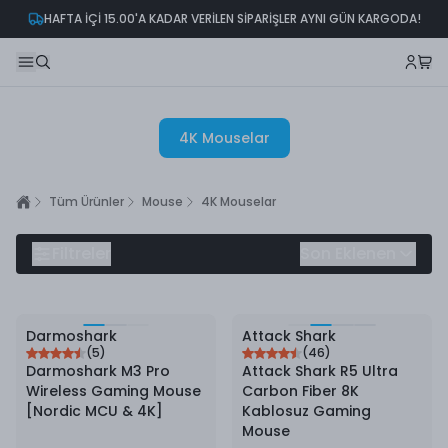
HAFTA İÇİ 15.00'A KADAR VERİLEN SİPARİŞLER AYNI GÜN KARGODA!
4K Mouselar
Tüm Ürünler
Mouse
4K Mouselar
Filtreler
Son Eklenen
7
%
İndirim
Darmoshark
Attack Shark
(
5
)
(
46
)
Darmoshark M3 Pro
Attack Shark R5 Ultra
Wireless Gaming Mouse
Carbon Fiber 8K
[Nordic MCU & 4K]
Kablosuz Gaming
Mouse