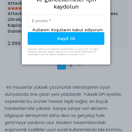
Attack Shark
Scyrox
kaydolun
(
1
)
(
22
)
Attack Shark R6
Scyrox V6 8K Wireless
Ultralight 4K/8K Ice-Feel
Gaming Mouse
Kaplamalı Kablosuz
Kullanım Koşullarını kabul ediyorum
Gaming Mouse
Kayıt Ol
2.999 TL
3.199 TL
E-posta adresinizi girerek pazarlama ve tanıtım ile ilgili
iletişim almayı kabul edersiniz ve Gizlilik Politikamızı
okuduğunuzu ve kabul ettiğinizi onaylarsınız.
1
2
4K mouse’lar yüksek çözünürlük teknolojisinin oyun
dünyasında öne çıkan yeni yıldızlarıdır. Yüksek DPI ayarları
sayesinde bu ürünler hassas tepki sağlar, en küçük
hareketleri bile yakalar. Saniye saniye veri aktarımı
bilgisayar deneyimini daha akıcı ve gerçekçi hale
getirmeye yardımcı olur. Modern tasarımlarındaki
ergonomik özellikler uzun süreli kullanımlarda bile konforu