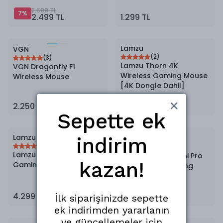
2.699 TL
7
%
2.499 TL
1.299 TL
Lamzu
VGN
(
2
)
(
3
)
Lamzu Thorn 4K
VGN Dragonfly F1
Wireless Gaming Mouse
Wireless Mouse
[4K Dongle Dahil]
2.250 TL
4.299 TL
Sepette ek
Lamzu
indirim
Lamzu
(
4
)
(
3
)
Lamzu Thorn Wireless
Lamzu Atlantis Mini Pro
kazan!
Gaming Mouse
4K Wireless Gaming
Mouse
4.299 TL
4.199 TL
İlk siparişinizde sepette
ek indirimden yararlanın
ve güncellemeler için