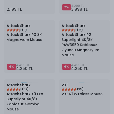
4.299 TL
7
%
2.199 TL
3.999 TL
6
%
İndirim
6
%
İndirim
Attack Shark
Attack Shark
(
11
)
(
15
)
Attack Shark R3 8K
Attack Shark R2
Magnezyum Mouse
Superlight 4K/8K
PAW3950 Kablosuz
Oyuncu Magnezyum
Mouse
4.499 TL
4.499 TL
6
%
6
%
4.250 TL
4.250 TL
7
%
İndirim
Attack Shark
VXE
(
92
)
(
35
)
Attack Shark X3 Pro
VXE R1 Wireless Mouse
Superlight 4K/8K
Kablosuz Gaming
Mouse