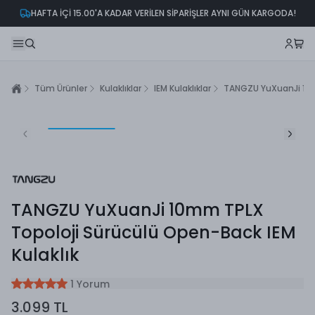
HAFTA İÇİ 15.00'A KADAR VERİLEN SİPARİŞLER AYNI GÜN KARGODA!
Tüm Ürünler
Kulaklıklar
IEM Kulaklıklar
TANGZU YuXuanJi 10m
TANGZU YuXuanJi 10mm TPLX
Topoloji Sürücülü Open-Back IEM
Kulaklık
1 Yorum
3.099 TL