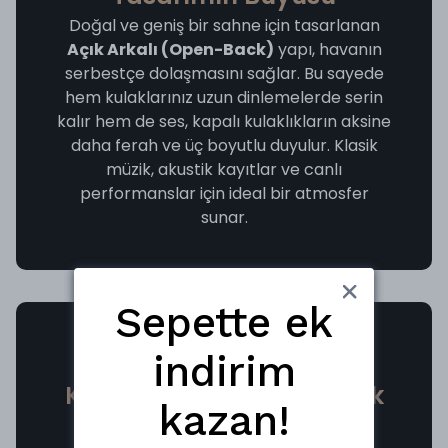
Doğal ve geniş bir sahne için tasarlanan
Açık Arkalı (Open-Back)
yapı, havanın
serbestçe dolaşmasını sağlar. Bu sayede
hem kulaklarınız uzun dinlemelerde serin
kalır hem de ses, kapalı kulaklıkların aksine
daha ferah ve üç boyutlu duyulur. Klasik
müzik, akustik kayıtlar ve canlı
performanslar için ideal bir atmosfer
sunar.
Sepette ek
Gümüş Kaplama OFC
indirim
Kablo ve Geniş Uyumluluk
kazan!
Yu Xuan Ji, iletkenliği artıran ve sinyal