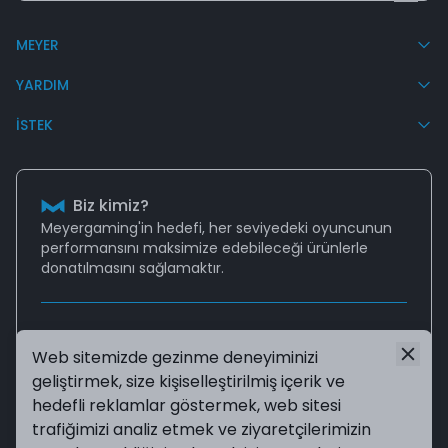
MEYER
YARDIM
İSTEK
Biz kimiz?
Meyergaming'in hedefi, her seviyedeki oyuncunun
performansını
maksimize edebileceği
ürünlerle
donatılmasını sağlamaktır.
Destek
Web sitemizde gezinme deneyiminizi
Aklınıza takılan tüm sorularınız için
geliştirmek, size kişiselleştirilmiş içerik ve
destek@meyergaming.com
mail adresinden bize
ulaşabilir ya da
Sıkça Sorulan Sorular
sayfasına
hedefli reklamlar göstermek, web sitesi
göz atabilirsiniz!
trafiğimizi analiz etmek ve ziyaretçilerimizin