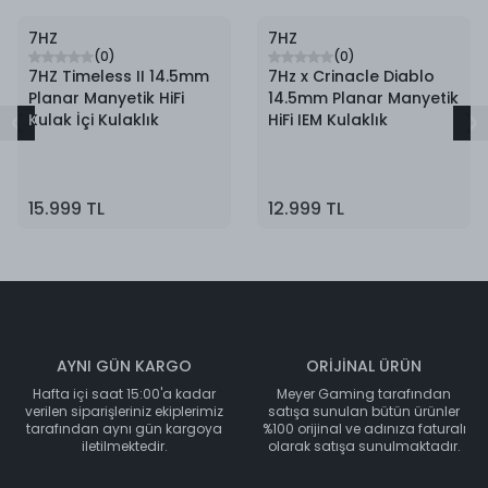
7HZ
7HZ
(
0
)
(
0
)
7HZ Timeless II 14.5mm
7Hz x Crinacle Diablo
Planar Manyetik HiFi
14.5mm Planar Manyetik
Kulak İçi Kulaklık
HiFi IEM Kulaklık
15.999 TL
12.999 TL
AYNI GÜN KARGO
ORİJİNAL ÜRÜN
Hafta içi saat 15:00'a kadar
Meyer Gaming tarafından
verilen siparişleriniz ekiplerimiz
satışa sunulan bütün ürünler
tarafından aynı gün kargoya
%100 orijinal ve adınıza faturalı
iletilmektedir.
olarak satışa sunulmaktadır.