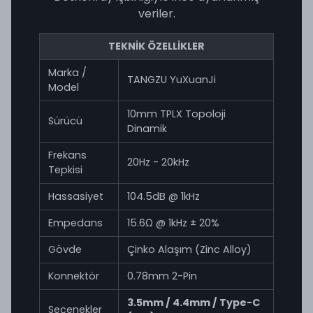
veriler.
TEKNİK ÖZELLİKLER
Marka /
TANGZU YuXuanJi
Model
10mm TPLX Topoloji
Sürücü
Dinamik
Frekans
20Hz - 20kHz
Tepkisi
Hassasiyet
104.5dB @ 1kHz
Empedans
15.6Ω @ 1kHz ± 20%
Gövde
Çinko Alaşım (Zinc Alloy)
Konnektör
0.78mm 2-Pin
3.5mm / 4.4mm / Type-C
Seçenekler