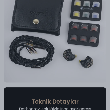
Teknik Detaylar
Dethonray işbirliğiyle ince ayarlanmış