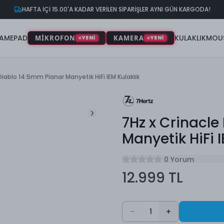
HAFTA İÇİ 15.00'A KADAR VERİLEN SİPARİŞLER AYNI GÜN KARGODA!
AMEPAD
KULAKLIK
MOU
MİKROFON
KAMERA
YENİ
YENİ
Diablo 14.5mm Planar Manyetik HiFi IEM Kulaklık
7Hz x Crinacle
Manyetik HiFi I
0 Yorum
12.999 TL
1