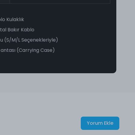
lo Kulaklık
stal Bakır Kablo
Ucu (S/M/L Seçenekleriyle)
antası (Carrying Case)
Yorum Ekle