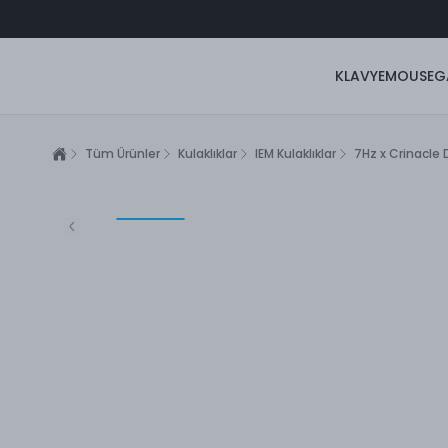
KLAVYE
MOUSE
G
Tüm Ürünler
Kulaklıklar
IEM Kulaklıklar
7Hz x Crinacle 