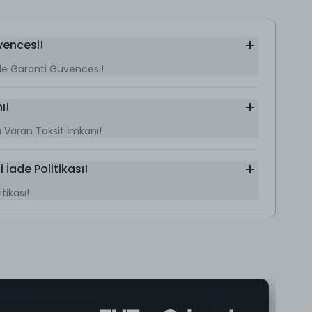
vencesi!
le Garanti Güvencesi!
ı!
’a Varan Taksit İmkanı!
 İade Politikası!
tikası!