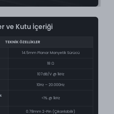
er ve Kutu İçeriği
TEKNİK ÖZELLİKLER
14.5mm Planar Manyetik Sürücü
18 Ω
107dB/V @ 1kHz
10Hz – 20.000Hz
k
<1% @ 1kHz
0.78mm 2-Pin (Çıkarılabilir)