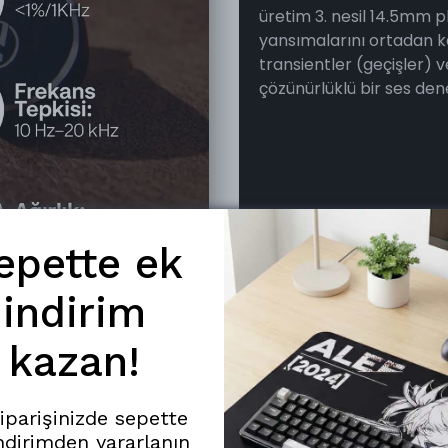
üretim 3. nesil 14.5mm p
yansımalarını ortadan kal
transientler (geçişler) v
çözünürlüklü bir ses den
epette ek
indirim
kazan!
siparişinizde sepette
ndirimden yararlanın