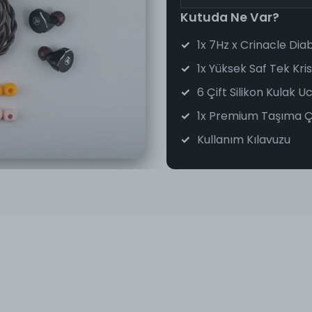
Kutuda Ne Var?
1x 7Hz x Crinacle Diab
1x Yüksek Saf Tek Kri
6 Çift Silikon Kulak 
1x Premium Taşıma Ç
Kullanım Kılavuzu