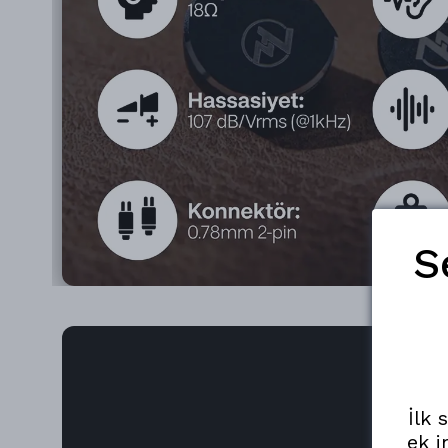
S
İlk 
ek i