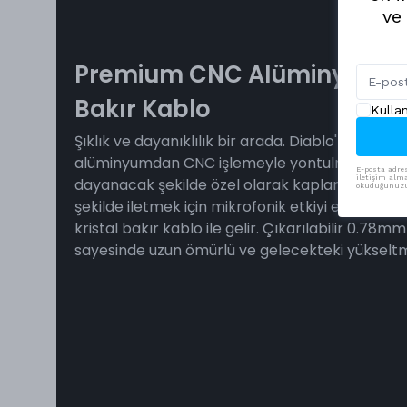
ve
Premium CNC Alüminyum Gö
Bakır Kablo
Kulla
Şıklık ve dayanıklılık bir arada. Diablo'nun gövdes
alüminyumdan CNC işlemeyle yontulmuş ve zor
E-posta adres
iletişim alma
dayanacak şekilde özel olarak kaplanmıştır. Ses
okuduğunuzu 
şekilde iletmek için mikrofonik etkiyi en aza ind
kristal bakır kablo ile gelir. Çıkarılabilir 0.78
sayesinde uzun ömürlü ve gelecekteki yükseltm