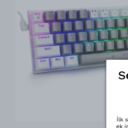
S
İlk 
ek i