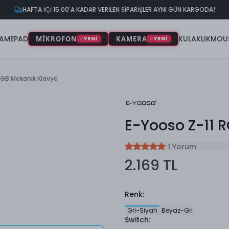
HAFTA İÇİ 15.00'A KADAR VERİLEN SİPARİŞLER AYNI GÜN KARGODA!
AMEPAD
KULAKLIK
MOU
MİKROFON
KAMERA
YENİ
YENİ
RGB Mekanik Klavye
E-Yooso Z-11 
1 Yorum
2.169 TL
Renk
:
Gri-Siyah
Beyaz-Gri
Switch
: