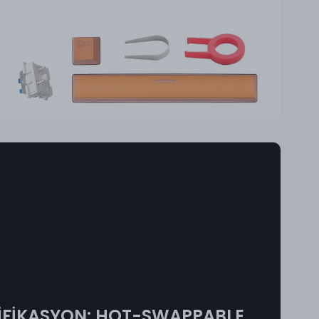
DİFİKASYON: HOT-SWAPPABLE