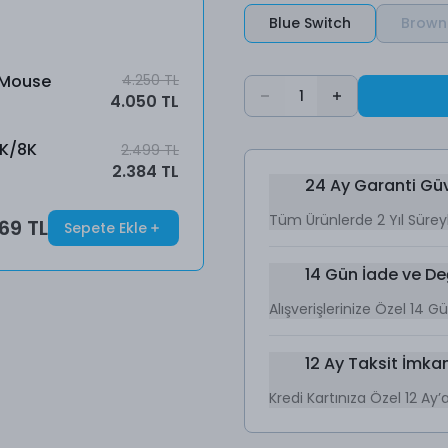
Blue Switch
Brown
 Mouse
4.250 TL
1
4.050 TL
4K/8K
2.499 TL
2.384 TL
24 Ay Garanti Gü
Tüm Ürünlerde 2 Yıl Sürey
169 TL
Sepete Ekle
14 Gün İade ve De
Alışverişlerinize Özel 14 
12 Ay Taksit İmkan
Kredi Kartınıza Özel 12 Ay