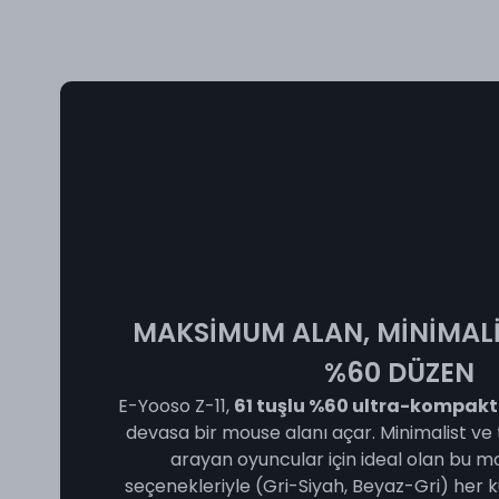
MAKSİMUM ALAN, MİNİMALİ
%60 DÜZEN
E-Yooso Z-11,
61 tuşlu %60 ultra-kompakt
devasa bir mouse alanı açar. Minimalist ve t
arayan oyuncular için ideal olan bu mo
seçenekleriyle (Gri-Siyah, Beyaz-Gri) he