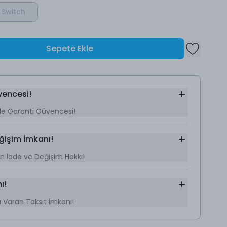
 Switch
Sepete Ekle
vencesi!
le Garanti Güvencesi!
ğişim İmkanı!
Gün İade ve Değişim Hakkı!
ı!
’a Varan Taksit İmkanı!