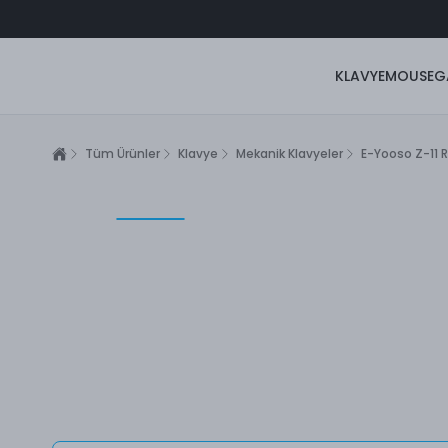
KLAVYE
MOUSE
G
Tüm Ürünler
Klavye
Mekanik Klavyeler
E-Yooso Z-11 