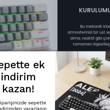
KURULUMU
Bu mekanik kla
atmosferinizi bir üst s
alma, reaktif gibi ço
tamamen kişiselleş
epette ek
indirim
kazan!
siparişinizde sepette
ndirimden yararlanın