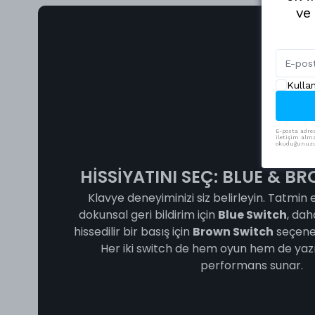
ve
Kulla
E-posta adres
iletişim alma
okuduğunuzu 
HİSSİYATINI SEÇ: BLUE & 
Klavye deneyiminizi siz belirleyin. Tatmin ed
dokunsal geri bildirim için
Blue Switch
, dah
hissedilir bir basış için
Brown Switch
seçenek
Her iki switch de hem oyun hem de yazı
performans sunar.