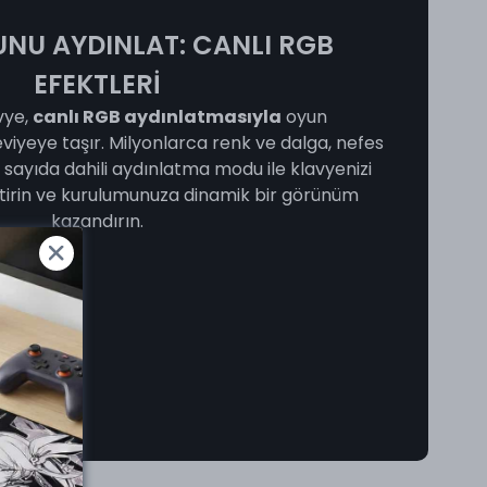
NU AYDINLAT: CANLI RGB
EFEKTLERİ
vye,
canlı RGB aydınlatmasıyla
oyun
eviyeye taşır. Milyonlarca renk ve dalga, nefes
k sayıda dahili aydınlatma modu ile klavyenizi
tirin ve kurulumunuza dinamik bir görünüm
kazandırın.