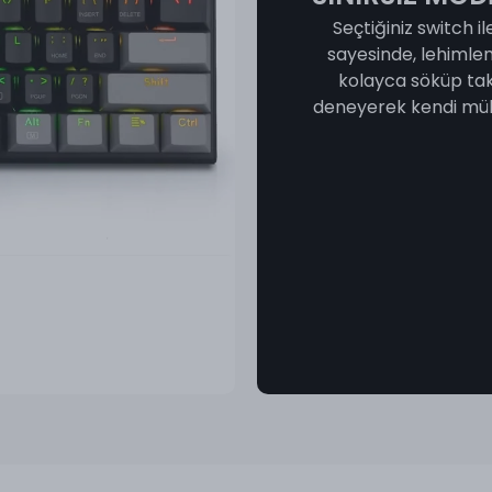
Seçtiğiniz switch il
sayesinde, lehimle
kolayca söküp takab
deneyerek kendi müke