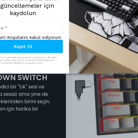
 güncellemeler için
kaydolun
nım Koşullarını kabul ediyorum
Kayıt Ol
inizi girerek pazarlama ve tanıtım ile ilgili
yı kabul edersiniz ve Gizlilik Politikamızı
ve kabul ettiğinizi onaylarsınız.
BROWN SWITCH
ici bir "tık" sesi ve
a sessiz ama yine de
lerinden birini seçin.
m için harika bir