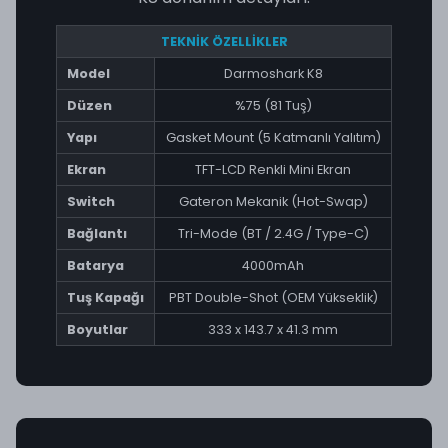
TEKNİK ÖZELLİKLER
Model
Darmoshark K8
Düzen
%75 (81 Tuş)
Yapı
Gasket Mount (5 Katmanlı Yalıtım)
Ekran
TFT-LCD Renkli Mini Ekran
Switch
Gateron Mekanik (Hot-Swap)
Bağlantı
Tri-Mode (BT / 2.4G / Type-C)
Batarya
4000mAh
Tuş Kapağı
PBT Double-Shot (OEM Yükseklik)
Boyutlar
333 x 143.7 x 41.3 mm