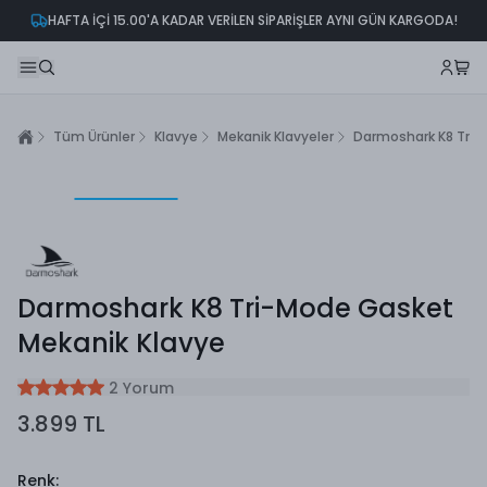
HAFTA İÇİ 15.00'A KADAR VERİLEN SİPARİŞLER AYNI GÜN KARGODA!
Tüm Ürünler
Klavye
Mekanik Klavyeler
Darmoshark K8 Tri-
Darmoshark K8 Tri-Mode Gasket
Mekanik Klavye
2 Yorum
3.899 TL
Renk
: