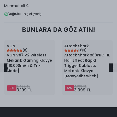
Mehmet ali
K.
Doğrulanmış Alışveriş
BUNLARA DA GÖZ ATIN!
9
%
İndirim
5
%
İndirim
VGN
Attack Shark
(
6
)
(
38
)
VGN V87 V2 Wireless
Attack Shark X68PRO HE
Mekanik Gaming Klavye
Hall Effect Rapid
[10.000mAh & Tri-
Trigger Kablosuz
Mode]
Mekanik Klavye
[Manyetik Switch]
3.499 TL
4.199 TL
9
%
5
%
3.199 TL
3.999 TL