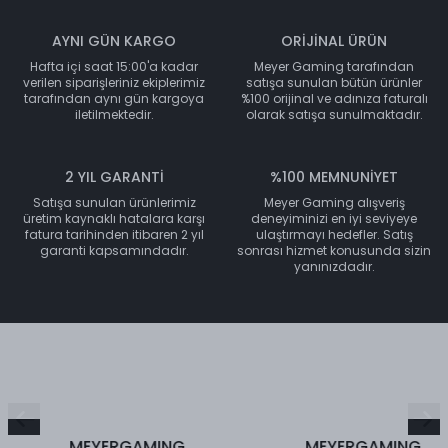
AYNI GÜN KARGO
ORİJİNAL ÜRÜN
Hafta içi saat 15:00'a kadar
Meyer Gaming tarafından
verilen siparişleriniz ekiplerimiz
satışa sunulan bütün ürünler
tarafından aynı gün kargoya
%100 orijinal ve adınıza faturalı
iletilmektedir.
olarak satışa sunulmaktadır.
2 YIL GARANTİ
%100 MEMNUNİYET
Satışa sunulan ürünlerimiz
Meyer Gaming alışveriş
üretim kaynaklı hatalara karşı
deneyiminizi en iyi seviyeye
fatura tarihinden itibaren 2 yıl
ulaştırmayı hedefler. Satış
garanti kapsamındadır.
sonrası hizmet konusunda sizin
yanınızdadır.
MEYERGAMING
MEYERGAMING