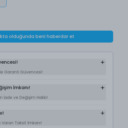
okta olduğunda beni haberdar et
vencesi!
le Garanti Güvencesi!
ğişim İmkanı!
Gün İade ve Değişim Hakkı!
ı!
’a Varan Taksit İmkanı!