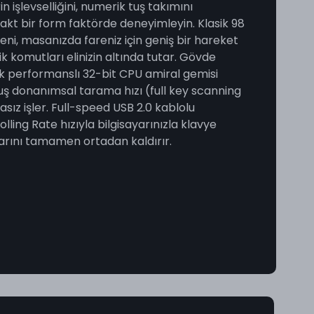
 işlevselliğini, numerik tuş takımını
t bir form faktörde deneyimleyin. Klasik 98
eni, masanızda fareniz için geniş bir hareket
k komutları elinizin altında tutar. Gövde
ek performanslı 32-bit CPU amiral gemisi
 tuş donanımsal tarama hızı (full key scanning
tasız işler. Full-speed USB 2.0 kablolu
lling Rate hızıyla bilgisayarınızla klavye
varını tamamen ortadan kaldırır.