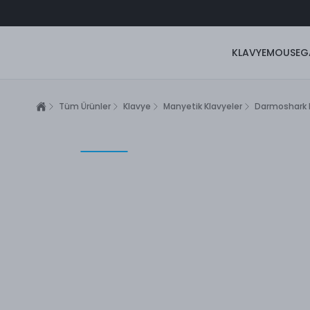
KLAVYE
MOUSE
G
Tüm Ürünler
Klavye
Manyetik Klavyeler
Darmoshark K