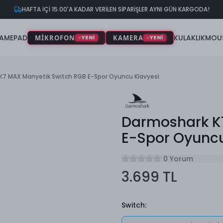
HAFTA İÇİ 15.00'A KADAR VERİLEN SİPARİŞLER AYNI GÜN KARGODA!
AMEPAD
KULAKLIK
MOU
MİKROFON
KAMERA
YENİ
YENİ
7 MAX Manyetik Switch RGB E-Spor Oyuncu Klavyesi
Darmoshark K
E-Spor Oyuncu
0 Yorum
3.699 TL
Switch
: