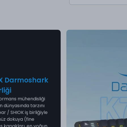
 X Darmoshark
liği
rformans mühendisliği
un dünyasında tarzını
 / SHIOK iş birliğiyle
süz dokuya (fine
uş kapakları, en yoğun