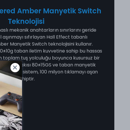
red Amber Manyetik Switch
Teknolojisi
lı mekanik anahtarların sınırlarını geride
el aşınmayı sıfırlayan Hall Effect tabanlı
 Manyetik Switch teknolojisini kullanır.
0±10g taban iletim kuvvetine sahip bu hassas
 toplam tuş yolculuğu boyunca kusursuz bir
k manyetik akısı 80±15GS ve taban manyetik
 gelişmiş sistem, 100 milyon tıklamayı aşan
ömrüne sahiptir.