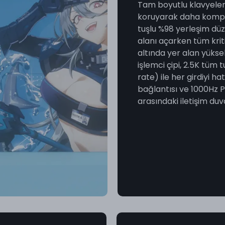
Tam boyutlu klavyelerin
koruyarak daha kompak
tuşlu %98 yerleşim düz
alanı açarken tüm kriti
altında yer alan yüks
işlemci çipi, 2.5K tüm
rate) ile her girdiyi ha
bağlantısı ve 1000Hz Po
arasındaki iletişim du