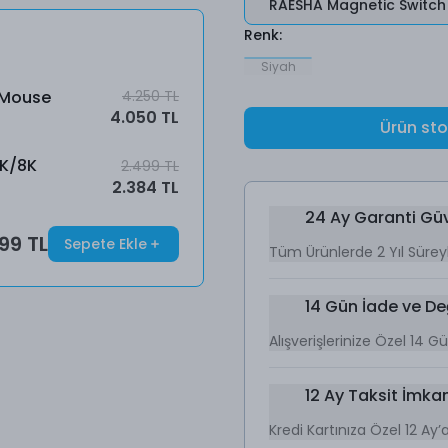
RAESHA Magnetic Switch
Renk
:
Siyah
 Mouse
4.250 TL
4.050 TL
Ürün st
4K/8K
2.499 TL
2.384 TL
24 Ay Garanti Gü
99 TL
Sepete Ekle
Tüm Ürünlerde 2 Yıl Sürey
14 Gün İade ve De
Alışverişlerinize Özel 14 
12 Ay Taksit İmkan
Kredi Kartınıza Özel 12 Ay