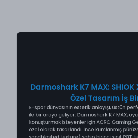
Darmoshark K7 MAX: SHIOK
Özel Tasarım İş Bir
E-spor dünyasının estetik anlayışı, üstün pe
ile bir araya geliyor. Darmoshark K7 MAX, oy
konuşturmak isteyenler için ACRO Gaming Gear
özel olarak tasarlandı. İnce kumlanmış pürüz
sandblasted texture) sahip birinci sınıf PBT t