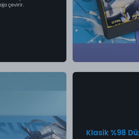
ja çevirir.
Klasik %98 Dü