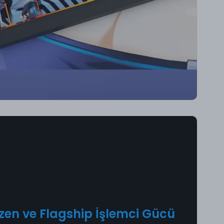
zen ve Flagship İşlemci Gücü