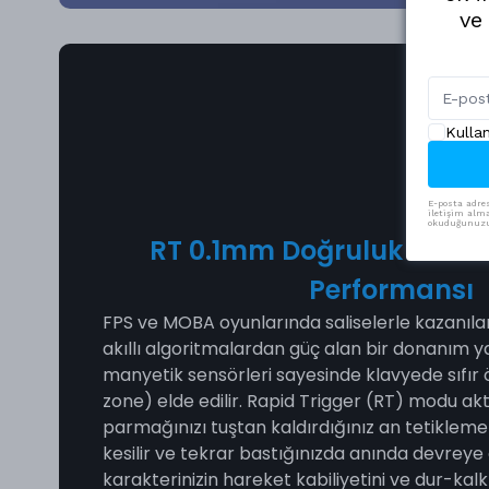
ve
Kulla
E-posta adres
iletişim alma
okuduğunuzu 
RT 0.1mm Doğruluk ve Sıfı
Performansı
FPS ve MOBA oyunlarında saliselerle kazanıla
akıllı algoritmalardan güç alan bir donanım y
manyetik sensörleri sayesinde klavyede sıfır 
zone) elde edilir. Rapid Trigger (RT) modu akti
parmağınızı tuştan kaldırdığınız an tetiklem
kesilir ve tekrar bastığınızda anında devreye 
karakterinizin hareket kabiliyetini ve dur-kalk 