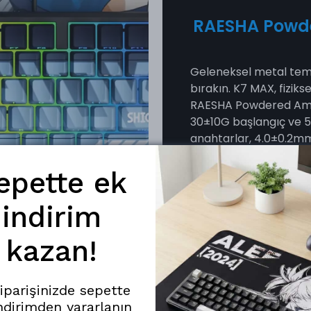
RAESHA Powde
Geleneksel metal temas
bırakın. K7 MAX, fiziks
RAESHA Powdered Amber
30±10G başlangıç ve 5
anahtarlar, 4.0±0.2mm
pürüzsüzlük sunar. İl
akısı 550±70Gs olan bu
epette ek
ekstrem bir kullanım 
indirim
kazan!
siparişinizde sepette
ndirimden yararlanın