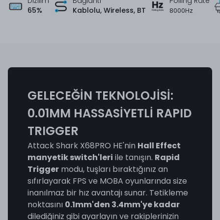
Polling Rate
Dizilim
Bağlantı
65%
Kablolu, Wireless, BT
8000Hz
GELECEĞİN TEKNOLOJİSİ:
0.01MM HASSASİYETLİ RAPID
TRIGGER
Attack Shark X68PRO HE'nin
Hall Effect
manyetik switch'leri
ile tanışın.
Rapid
Trigger
modu, tuşları bıraktığınız an
sıfırlayarak FPS ve MOBA oyunlarında size
inanılmaz bir hız avantajı sunar. Tetikleme
noktasını
0.1mm'den 3.4mm'ye kadar
dilediğiniz gibi ayarlayın ve rakiplerinizin