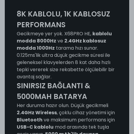
8K KABLOLU, 1K KABLOSUZ
PERFORMANS
Gecikmeye yer yok. X68PRO HE,
kablolu
modda 8000Hz
ve
2.4GHz kablosuz
modda 1000Hz
tarama hızı sunar.
0.125ms'lik ultra düşük gecikme süresi ile
geleneksel klavyelerden 8 kat daha hızlı
tepki vererek size rekabette ölçülebilir bir
avantaj sağlar.
SINIRSIZ BAĞLANTI &
5000MAH BATARYA
Her duruma hazır olun. Düşük gecikmeli
2.4GHz Wireless
, çoklu cihaz yönetimi için
Bluetooth
ve maksimum performans için
USB-C kablolu
mod arasında tek tuşla