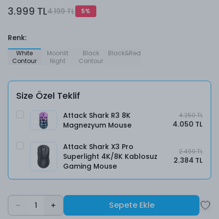
3.999 TL
4.199 TL
5
%
Renk
:
White
Moonlit
Black
Black&Red
Contour
Night
Contour
Size Özel Teklif
Attack Shark R3 8K
4.250 TL
4.050 TL
Magnezyum Mouse
Attack Shark X3 Pro
2.499 TL
Superlight 4K/8K Kablosuz
2.384 TL
Gaming Mouse
Sepete Ekle
1