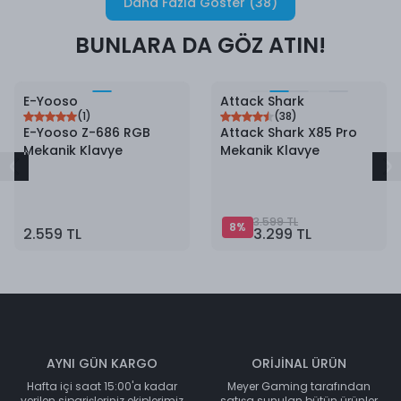
Daha Fazla Göster
(
38
)
BUNLARA DA GÖZ ATIN!
8
%
İndirim
E-Yooso
Attack Shark
(
1
)
(
38
)
E-Yooso Z-686 RGB
Attack Shark X85 Pro
Mekanik Klavye
Mekanik Klavye
3.599 TL
8
%
2.559 TL
3.299 TL
AYNI GÜN KARGO
ORİJİNAL ÜRÜN
Hafta içi saat 15:00'a kadar
Meyer Gaming tarafından
verilen siparişleriniz ekiplerimiz
satışa sunulan bütün ürünler