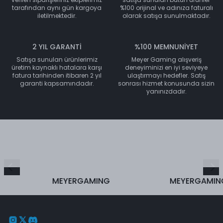
tarafından aynı gün kargoya
%100 orijinal ve adınıza faturalı
iletilmektedir.
olarak satışa sunulmaktadır.
2 YIL GARANTİ
%100 MEMNUNİYET
Satışa sunulan ürünlerimiz
Meyer Gaming alışveriş
üretim kaynaklı hatalara karşı
deneyiminizi en iyi seviyeye
fatura tarihinden itibaren 2 yıl
ulaştırmayı hedefler. Satış
garanti kapsamındadır.
sonrası hizmet konusunda sizin
yanınızdadır.
MEYERGAMING
MEYERGAMING