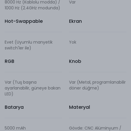
8000 Hz (Kablolu modda) /
Var
1000 Hz (2.4GHz modunda)
Hot-Swappable
Ekran
Evet (Uyumlu manyetik
Yok
switch'ler ile)
RGB
Knob
Var (Tuş başına
Var (Metal, programlanabilir
ayarlanabilir, güneye bakan
döner düğme)
LED)
Batarya
Materyal
5000 mAh
Gövde: CNC Alüminyum /