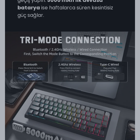
geçiş yapın.
5000 mAh'lik devasa
batarya
ise haftalarca süren kesintisiz
güç sağlar.