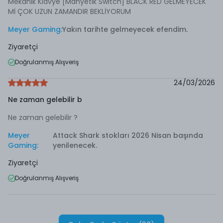
Mekanik Klavye [Manyetik Switch] BLACK RED GELMEYECEK
Mİ ÇOK UZUN ZAMANDIR BEKLİYORUM
Meyer Gaming
:
Yakın tarihte gelmeyecek efendim.
Ziyaretçi
Doğrulanmış Alışveriş
24/03/2026
Ne zaman gelebilir b
Ne zaman gelebilir ?
Meyer
Attack Shark stokları 2026 Nisan başında
Gaming
:
yenilenecek.
Ziyaretçi
Doğrulanmış Alışveriş