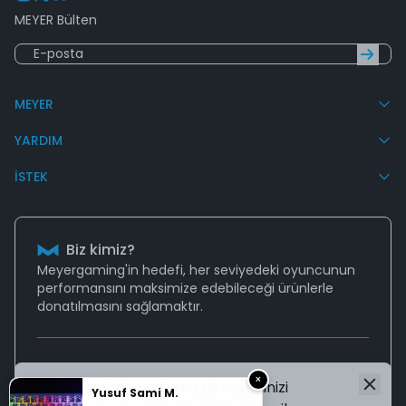
MEYER Bülten
MEYER
YARDIM
İSTEK
Biz kimiz?
Meyergaming'in hedefi, her seviyedeki oyuncunun
performansını
maksimize edebileceği
ürünlerle
donatılmasını sağlamaktır.
Destek
×
Web sitemizde gezinme deneyiminizi
Aklınıza takılan tüm sorularınız için
Yusuf Sami M.