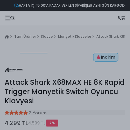
HAFTA İÇİ 15.00'A KADAR VERİLEN SİPARİŞLER AYNI GÜN KARGODA!
Tüm Ürünler
Klavye
Manyetik Klavyeler
Attack Shark X68MA
İndirim
Attack Shark X68MAX HE 8K Rapid
Trigger Manyetik Switch Oyuncu
Klavyesi
3 Yorum
4.299 TL
4.599 TL
7
%