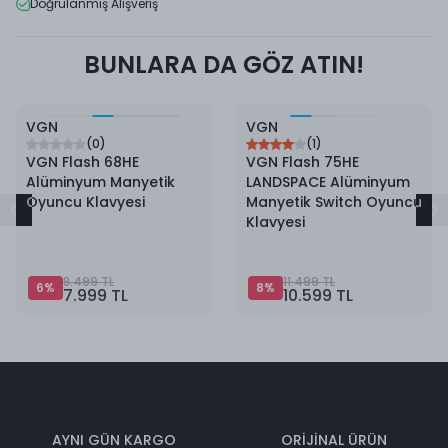
Doğrulanmış Alışveriş
BUNLARA DA GÖZ ATIN!
6
%
İndirim
8
%
İndirim
VGN
VGN
(
0
)
(
1
)
VGN Flash 68HE
VGN Flash 75HE
Alüminyum Manyetik
LANDSPACE Alüminyum
Oyuncu Klavyesi
Manyetik Switch Oyuncu
Klavyesi
8.499 TL
11.499 TL
6
%
8
%
7.999 TL
10.599 TL
AYNI GÜN KARGO
ORİJİNAL ÜRÜN