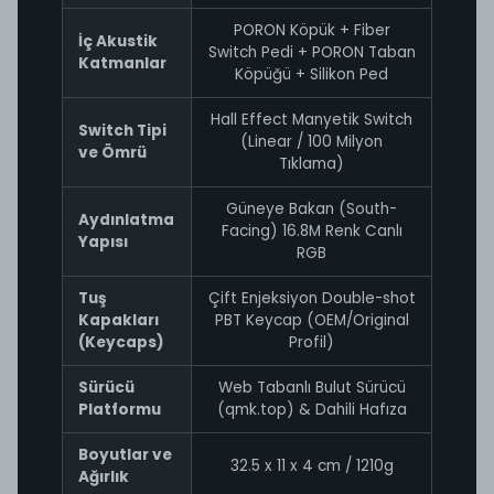
PORON Köpük + Fiber
İç Akustik
Switch Pedi + PORON Taban
Katmanlar
Köpüğü + Silikon Ped
Hall Effect Manyetik Switch
Switch Tipi
(Linear / 100 Milyon
ve Ömrü
Tıklama)
Güneye Bakan (South-
Aydınlatma
Facing) 16.8M Renk Canlı
Yapısı
RGB
Tuş
Çift Enjeksiyon Double-shot
Kapakları
PBT Keycap (OEM/Original
(Keycaps)
Profil)
Sürücü
Web Tabanlı Bulut Sürücü
Platformu
(qmk.top) & Dahili Hafıza
Boyutlar ve
32.5 x 11 x 4 cm / 1210g
Ağırlık