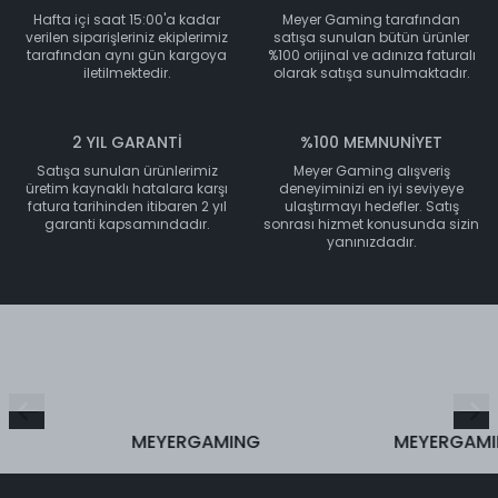
Hafta içi saat 15:00'a kadar
Meyer Gaming tarafından
verilen siparişleriniz ekiplerimiz
satışa sunulan bütün ürünler
tarafından aynı gün kargoya
%100 orijinal ve adınıza faturalı
iletilmektedir.
olarak satışa sunulmaktadır.
2 YIL GARANTİ
%100 MEMNUNİYET
Satışa sunulan ürünlerimiz
Meyer Gaming alışveriş
üretim kaynaklı hatalara karşı
deneyiminizi en iyi seviyeye
fatura tarihinden itibaren 2 yıl
ulaştırmayı hedefler. Satış
garanti kapsamındadır.
sonrası hizmet konusunda sizin
yanınızdadır.
MEYERGAMING
MEYERGAMING