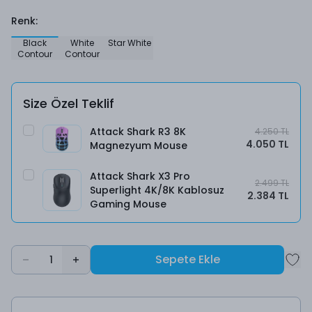
Renk
:
Black
White
Star White
Contour
Contour
Size Özel Teklif
Attack Shark R3 8K
4.250 TL
4.050 TL
Magnezyum Mouse
Attack Shark X3 Pro
2.499 TL
Superlight 4K/8K Kablosuz
2.384 TL
Gaming Mouse
Sepete Ekle
1