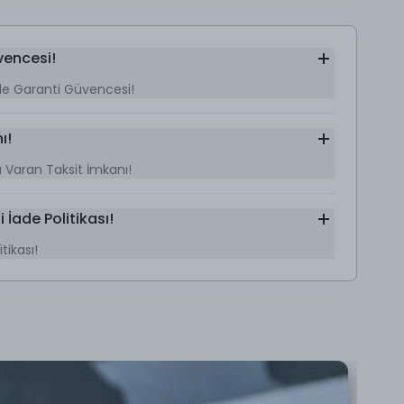
vencesi!
le Garanti Güvencesi!
ı!
’a Varan Taksit İmkanı!
 İade Politikası!
tikası!