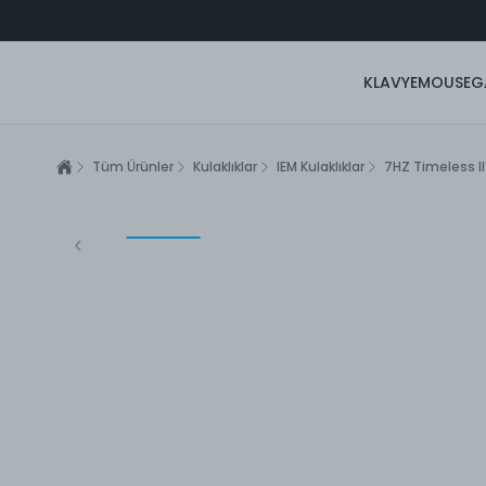
KLAVYE
MOUSE
G
Tüm Ürünler
Kulaklıklar
IEM Kulaklıklar
7HZ Timeless II