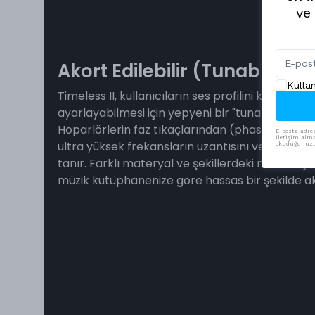
ve
Akort Edilebilir (Tunable) No
Kulla
Timeless II, kullanıcıların ses profilini kendi zev
ayarlayabilmesi için yepyeni bir "tunable nozül"
Hoparlörlerin faz tıkaçlarından (phase plugs) 
E-posta adres
iletişim alma
ultra yüksek frekansların uzantısını ve yapısın
okuduğunuzu 
tanır. Farklı materyal ve şekillerdeki nozül seçe
müzik kütüphanenize göre hassas bir şekilde ak