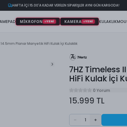
HAFTA İÇİ 15.00'A KADAR VERİLEN SİPARİŞLER AYNI GÜN KARGODA!
AMEPAD
KULAKLIK
MOU
MİKROFON
KAMERA
YENİ
YENİ
 14.5mm Planar Manyetik HiFi Kulak İçi Kulaklık
7HZ Timeless I
HiFi Kulak İçi K
0 Yorum
15.999 TL
1