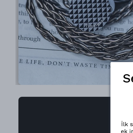
S
İlk 
ek i