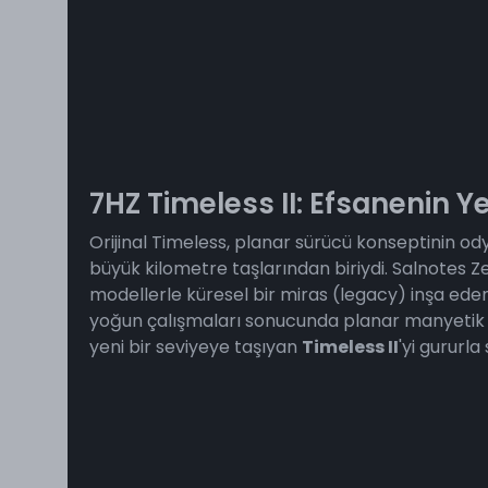
7HZ Timeless II: Efsanenin Ye
Orijinal Timeless, planar sürücü konseptinin od
büyük kilometre taşlarından biriydi. Salnotes Ze
modellerle küresel bir miras (legacy) inşa ede
yoğun çalışmaları sonucunda planar manyeti
yeni bir seviyeye taşıyan
Timeless II
'yi gururla