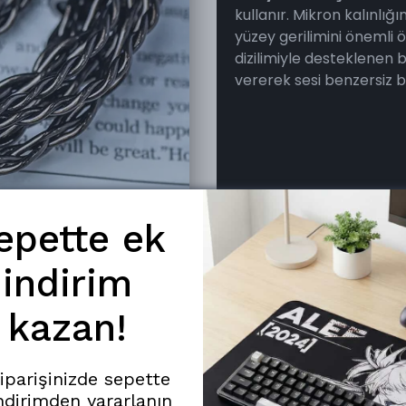
kullanır. Mikron kalınlı
yüzey gerilimini önemli ö
dizilimiyle desteklenen 
vererek sesi benzersiz bi
epette ek
indirim
kazan!
siparişinizde sepette
ndirimden yararlanın