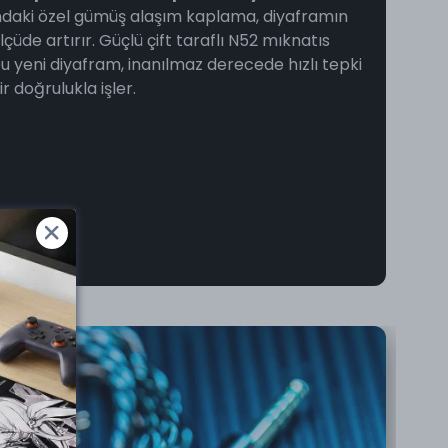
ğındaki özel gümüş alaşım kaplama, diyaframın
lçüde artırır. Güçlü çift taraflı N52 mıknatıs
bu yeni diyafram, inanılmaz derecede hızlı tepki
r doğrulukla işler.