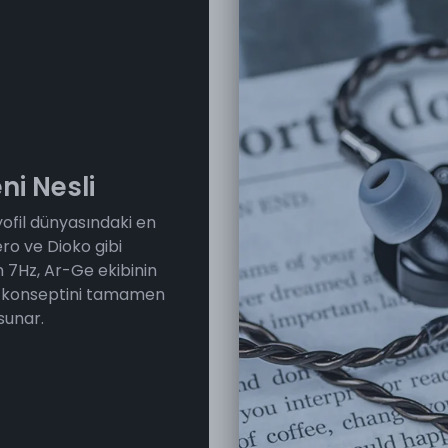
ni Nesli
yofil dünyasındaki en
ro ve Dioko gibi
n 7Hz, Ar-Ge ekibinin
k konseptini tamamen
 sunar.