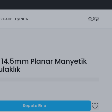
SEPAD
BİLEŞENLER
I 14.5mm Planar Manyetik
ulaklık
Sepete Ekle