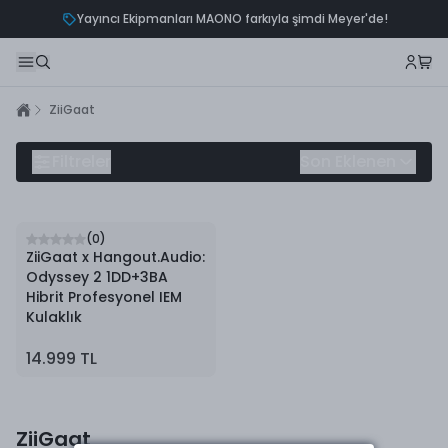
Yayıncı Ekipmanları MAONO farkıyla şimdi Meyer'de!
ZiiGaat
ZiiGaat
Filtreler
Son Eklenen
(
0
)
ZiiGaat x Hangout.Audio:
Odyssey 2 1DD+3BA
Hibrit Profesyonel IEM
Kulaklık
14.999 TL
ZiiGaat