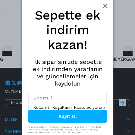
.
Sepette ek
indirim
.
kazan!
G
MEYERGAMING
MEYERGA
İlk siparişinizde sepette
ek indirimden yararlanın
ve güncellemeler için
kaydolun
MEYER Bülten
Kullanım Koşullarını kabul ediyorum
Kayıt Ol
MEYER
E-posta adresinizi girerek pazarlama ve tanıtım ile ilgili
iletişim almayı kabul edersiniz ve Gizlilik Politikamızı
YARDIM
okuduğunuzu ve kabul ettiğinizi onaylarsınız.