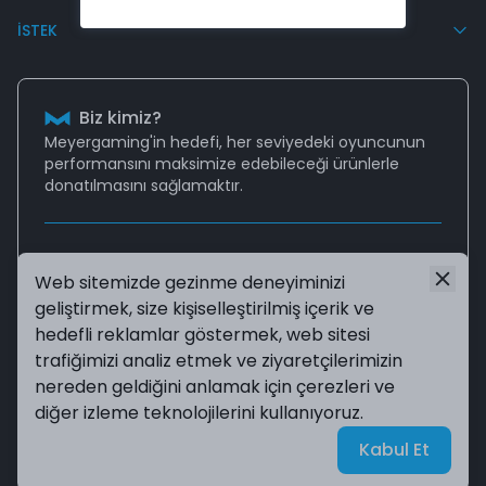
İSTEK
Biz kimiz?
Meyergaming'in hedefi, her seviyedeki oyuncunun
performansını
maksimize edebileceği
ürünlerle
donatılmasını sağlamaktır.
Destek
Web sitemizde gezinme deneyiminizi
Aklınıza takılan tüm sorularınız için
geliştirmek, size kişiselleştirilmiş içerik ve
destek@meyergaming.com
mail adresinden bize
ulaşabilir ya da
Sıkça Sorulan Sorular
sayfasına
hedefli reklamlar göstermek, web sitesi
göz atabilirsiniz!
trafiğimizi analiz etmek ve ziyaretçilerimizin
nereden geldiğini anlamak için çerezleri ve
diğer izleme teknolojilerini kullanıyoruz.
©2024 Tüm Hakları Saklıdır. Meyergaming
| Reliefers
Digital
Kabul Et