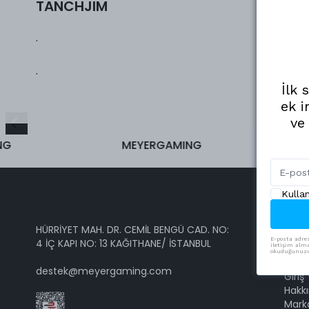
TANCHJIM
.
.
İlk 
ek i
ve
G
MEYERGAMING
Kulla
HÜRRİYET MAH. DR. CEMİL BENGÜ CAD. NO:
MEY
E-posta adres
4 İÇ KAPI NO: 13 KAĞITHANE/ İSTANBUL
iletişim alma
okuduğunuzu 
Kayıt
destek@meyergaming.com
Giriş
Hakk
Mark