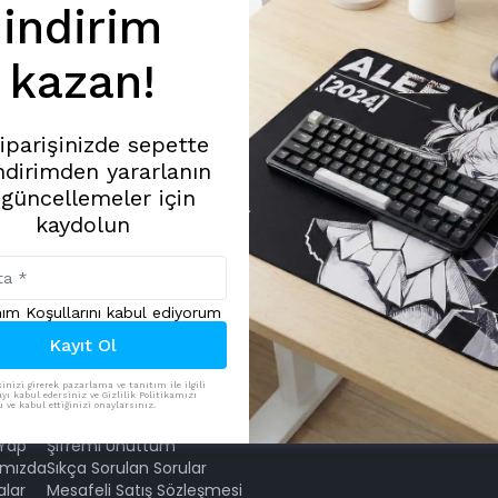
indirim
kazan!
siparişinizde sepette
ndirimden yararlanın
 güncellemeler için
kaydolun
MEYERGAMING
MEYERGAMING
nım Koşullarını kabul ediyorum
Kayıt Ol
ER
YARDIM
İSTEK
inizi girerek pazarlama ve tanıtım ile ilgili
yı kabul edersiniz ve Gizlilik Politikamızı
ve kabul ettiğinizi onaylarsınız.
 Ol
Sipariş Takip
Yeni Ürün Talebi
 Yap
Şifremi Unuttum
ımızda
Sıkça Sorulan Sorular
alar
Mesafeli Satış Sözleşmesi