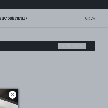
SEPAD
BİLEŞENLER
Son Eklenen