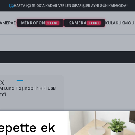
HAFTA İÇİ 15.00'A KADAR VERİLEN SİPARİŞLER AYNI GÜN KARGODA!
AMEPAD
KULAKLIK
MOU
MİKROFON
KAMERA
YENİ
YENİ
(
0
)
 Luna Taşınabilir HiFi USB
mfi
L
epette ek