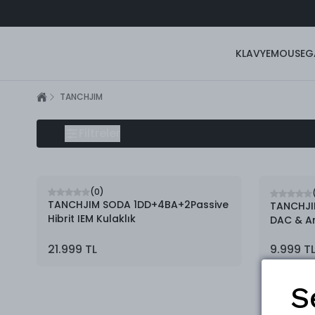
KLAVYE
MOUSE
G
TANCHJIM
TANCHJIM
Filtreler
(
0
)
TANCHJIM SODA 1DD+4BA+2Passive
TANCHJIM
Hibrit IEM Kulaklık
DAC & A
21.999 TL
9.999 T
S