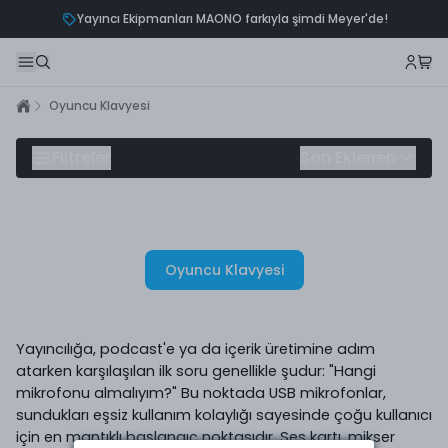
Yayıncı Ekipmanları MAONO farkıyla şimdi Meyer'de!
Oyuncu Klavyesi
Filtreler
Son Eklenen
Oyuncu Klavyesi
Yayıncılığa, podcast'e ya da içerik üretimine adım
atarken karşılaşılan ilk soru genellikle şudur: "Hangi
mikrofonu almalıyım?" Bu noktada USB mikrofonlar,
sundukları eşsiz kullanım kolaylığı sayesinde çoğu kullanıcı
için en mantıklı başlangıç noktasıdır. Ses kartı, mikser