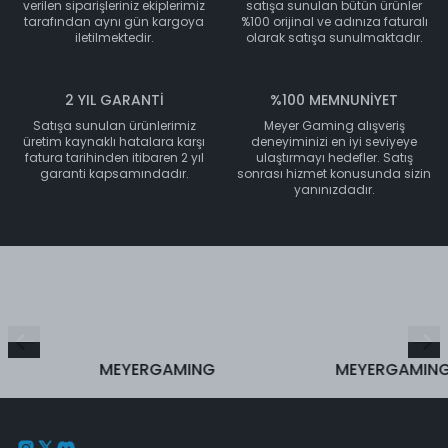
verilen siparişleriniz ekiplerimiz
satışa sunulan bütün ürünler
tarafından aynı gün kargoya
%100 orijinal ve adınıza faturalı
iletilmektedir.
olarak satışa sunulmaktadır.
2 YIL GARANTİ
%100 MEMNUNİYET
Satışa sunulan ürünlerimiz
Meyer Gaming alışveriş
üretim kaynaklı hatalara karşı
deneyiminizi en iyi seviyeye
fatura tarihinden itibaren 2 yıl
ulaştırmayı hedefler. Satış
garanti kapsamındadır.
sonrası hizmet konusunda sizin
yanınızdadır.
MEYERGAMING
MEYERGAMING