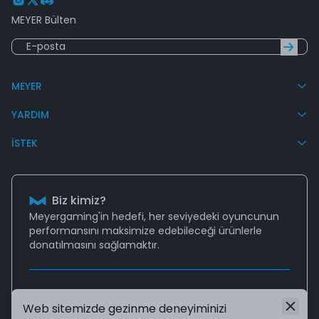
MEYER Bülten
MEYER
YARDIM
İSTEK
Biz kimiz?
Meyergaming'in hedefi, her seviyedeki oyuncunun
performansını
maksimize edebileceği
ürünlerle
donatılmasını sağlamaktır.
Destek
Web sitemizde gezinme deneyiminizi
Aklınıza takılan tüm sorularınız için