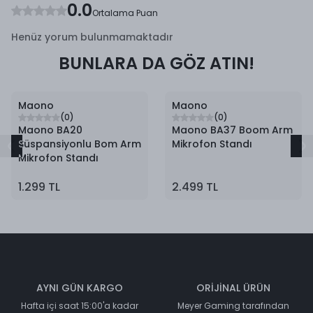
0.0
Ortalama Puan
Henüz yorum bulunmamaktadır
BUNLARA DA GÖZ ATIN!
Maono
Maono
(
0
)
(
0
)
Maono BA20
Maono BA37 Boom Arm
Süspansiyonlu Bom Arm
Mikrofon Standı
Mikrofon Standı
1.299 TL
2.499 TL
AYNI GÜN KARGO
ORİJİNAL ÜRÜN
Hafta içi saat 15:00'a kadar
Meyer Gaming tarafından