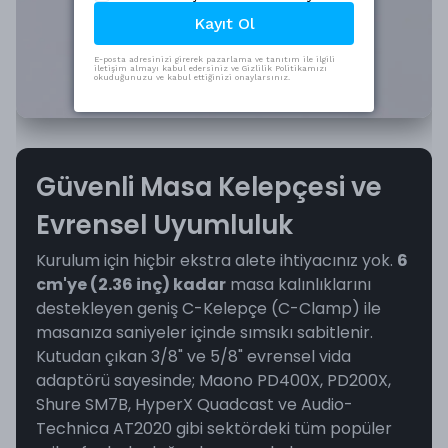
Kayıt Ol
E-posta adresinizi girerek pazarlama ve tanıtım ile ilgili
iletişim almayı kabul edersiniz ve Gizlilik Politikamızı
okuduğunuzu ve kabul ettiğinizi onaylarsınız.
Güvenli Masa Kelepçesi ve
Evrensel Uyumluluk
Kurulum için hiçbir ekstra alete ihtiyacınız yok.
6
cm'ye (2.36 inç) kadar
masa kalınlıklarını
destekleyen geniş C-Kelepçe (C-Clamp) ile
masanıza saniyeler içinde sımsıkı sabitlenir.
Kutudan çıkan 3/8" ve 5/8" evrensel vida
adaptörü sayesinde; Maono PD400X, PD200X,
Shure SM7B, HyperX Quadcast ve Audio-
Technica AT2020 gibi sektördeki tüm popüler