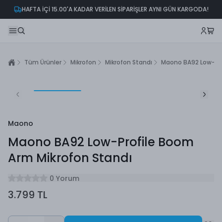
HAFTA İÇİ 15.00'A KADAR VERİLEN SİPARİŞLER AYNI GÜN KARGODA!
Tüm Ürünler
Mikrofon
Mikrofon Standı
Maono BA92 Low-Pro
Maono
Maono BA92 Low-Profile Boom
Arm Mikrofon Standı
0 Yorum
3.799 TL