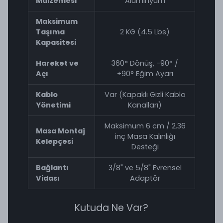
Malzemesi
Alüminyum
Maksimum
Taşıma
2 KG (4.5 Lbs)
Kapasitesi
Hareket ve
360° Dönüş, -90° /
Açı
+90° Eğim Ayarı
Kablo
Var (Kapaklı Gizli Kablo
Yönetimi
Kanalları)
Maksimum 6 cm / 2.36
Masa Montaj
inç Masa Kalınlığı
Kelepçesi
Desteği
Bağlantı
3/8" ve 5/8" Evrensel
Vidası
Adaptör
Kutuda Ne Var?