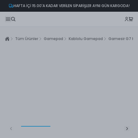
HAFTA İÇİ 15.00'A KADAR VERİLEN SİPARİŞLER AYNI GÜN KARGODA!
Tüm Ürünler
Gamepad
Kablolu Gamepad
Gamesir G7 HE H