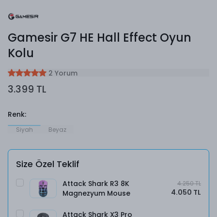
Gamesir G7 HE Hall Effect Oyun
Kolu
2 Yorum
3.399 TL
Renk
:
Siyah
Beyaz
Size Özel Teklif
Attack Shark R3 8K
4.250 TL
4.050 TL
Magnezyum Mouse
Attack Shark X3 Pro