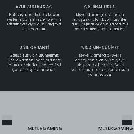
AYNI GÜN KARGO
ORİJİNAL ÜRÜN
Hafta içi saat 15:00'a kadar
Meyer Gaming tarafından
verilen siparişleriniz ekiplerimiz
satışa sunulan bütün ürünler
tarafından aynı gün kargoya
%100 orijinal ve adınıza faturalı
iletilmektedir.
olarak satışa sunulmaktadır.
2 YIL GARANTİ
%100 MEMNUNİYET
Satışa sunulan ürünlerimiz
Meyer Gaming alışveriş
üretim kaynaklı hatalara karşı
deneyiminizi en iyi seviyeye
fatura tarihinden itibaren 2 yıl
ulaştırmayı hedefler. Satış
garanti kapsamındadır.
sonrası hizmet konusunda sizin
yanınızdadır.
MEYERGAMING
MEYERGAMING