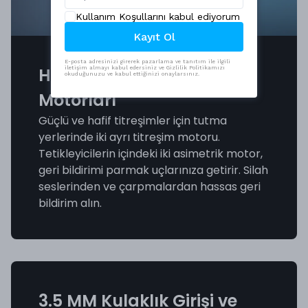
Kullanım Koşullarını kabul ediyorum
Kayıt Ol
E-posta adresinizi girerek pazarlama ve tanıtım ile ilgili
Hiper-Gerçekçi Rumble
iletişim almayı kabul edersiniz ve Gizlilik Politikamızı
okuduğunuzu ve kabul ettiğinizi onaylarsınız.
Motorları
Güçlü ve hafif titreşimler için tutma
yerlerinde iki ayrı titreşim motoru.
Tetikleyicilerin içindeki iki asimetrik motor,
geri bildirimi parmak uçlarınıza getirir. Silah
seslerinden ve çarpmalardan hassas geri
bildirim alın.
3.5 MM Kulaklık Girişi ve