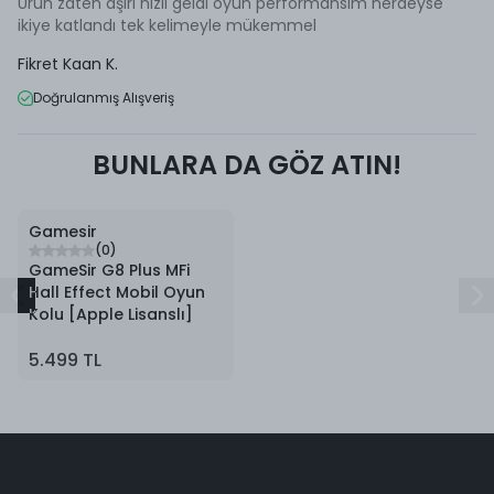
Ürün zaten aşırı hızlı geldi oyun performansım nerdeyse
ikiye katlandı tek kelimeyle mükemmel
Fikret Kaan
K.
Doğrulanmış Alışveriş
BUNLARA DA GÖZ ATIN!
Gamesir
(
0
)
GameSir G8 Plus MFi
Hall Effect Mobil Oyun
Kolu [Apple Lisanslı]
5.499 TL