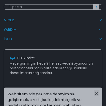
MEYER
YARDIM
İSTEK
Biz kimiz?
Meyergaming'in hedefi, her seviyedeki oyuncunun
performansını
maksimize edebileceği
ürünlerle
donatılmasını sağlamaktır.
Destek
Web sitemizde gezinme deneyiminizi
Aklınıza takılan tüm sorularınız için
geliştirmek, size kişiselleştirilmiş içerik ve
destek@meyergaming.com
mail adresinden bize
ulaşabilir ya da
Sıkça Sorulan Sorular
sayfasına
hedefli reklamlar göstermek, web sitesi