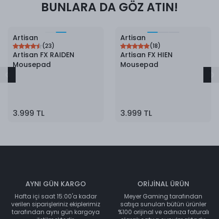
BUNLARA DA GÖZ ATIN!
Artisan
Artisan
(
23
)
(
18
)
Artisan FX RAIDEN
Artisan FX HIEN
Mousepad
Mousepad
3.999 TL
3.999 TL
AYNI GÜN KARGO
ORİJİNAL ÜRÜN
Hafta içi saat 15:00'a kadar
Meyer Gaming tarafından
verilen siparişleriniz ekiplerimiz
satışa sunulan bütün ürünler
tarafından aynı gün kargoya
%100 orijinal ve adınıza faturalı