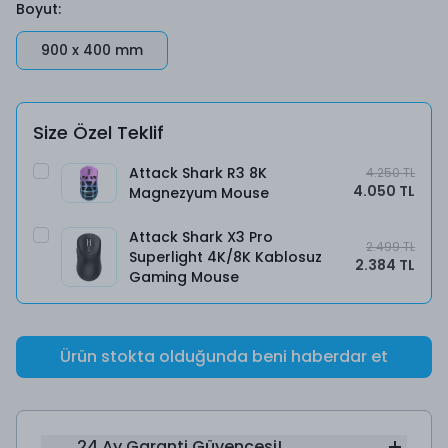
Boyut
:
900 x 400 mm
Size Özel Teklif
Attack Shark R3 8K
4.250 TL
4.050 TL
Magnezyum Mouse
Attack Shark X3 Pro
2.499 TL
Superlight 4K/8K Kablosuz
2.384 TL
Gaming Mouse
Ürün stokta olduğunda beni haberdar et
24 Ay Garanti Güvencesi!