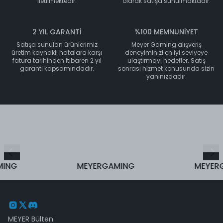
iletilmektedir.
olarak satışa sunulmaktadır.
2 YIL GARANTİ
%100 MEMNUNİYET
Satışa sunulan ürünlerimiz
Meyer Gaming alışveriş
üretim kaynaklı hatalara karşı
deneyiminizi en iyi seviyeye
fatura tarihinden itibaren 2 yıl
ulaştırmayı hedefler. Satış
garanti kapsamındadır.
sonrası hizmet konusunda sizin
yanınızdadır.
NG
MEYERGAMING
MEYERGA
MEYER Bülten