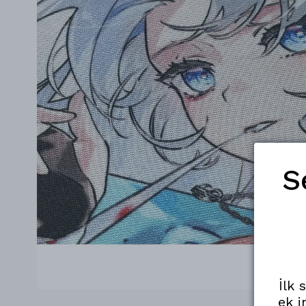
S
İlk 
ek i