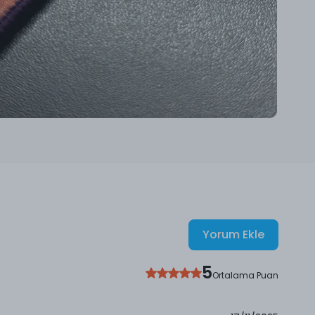
Yorum Ekle
5
Ortalama Puan