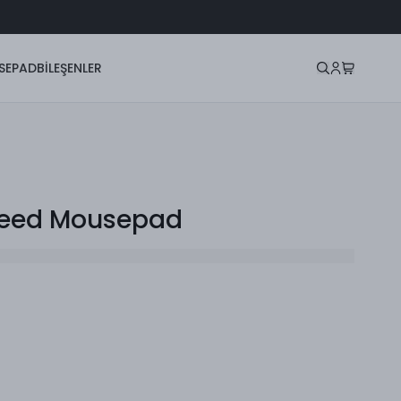
SEPAD
BİLEŞENLER
peed Mousepad