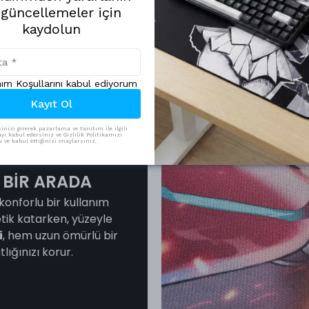
 güncellemeler için
kaydolun
nım Koşullarını kabul ediyorum
Kayıt Ol
inizi girerek pazarlama ve tanıtım ile ilgili
yı kabul edersiniz ve Gizlilik Politikamızı
ve kabul ettiğinizi onaylarsınız.
 BİR ARADA
konforlu bir kullanım
etik katarken, yüzeyle
i
, hem uzun ömürlü bir
lığınızı korur.