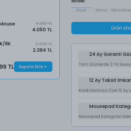
Model
:
Siyah
Kırmızı
SBA Edition
 Mouse
4.250 TL
Ürün st
4.050 TL
4K/8K
2.499 TL
2.384 TL
24 Ay Garanti Gü
Tüm Ürünlerde 2 Yıl Sürey
199 TL
Sepete Ekle
12 Ay Taksit İmkan
Kredi Kartınıza Özel 12 Ay
Mousepad Kategori
Mousepad Kategorisi İade P