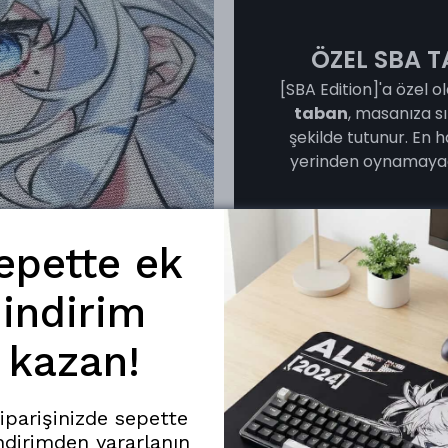
ÖZEL SBA T
[SBA Edition]'a özel ol
taban
, masanıza s
şekilde tutunur. En 
yerinden oynamayac
epette ek
indirim
kazan!
siparişinizde sepette
ndirimden yararlanın