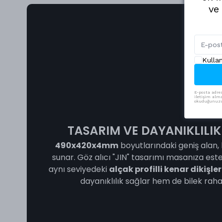
ve
Kulla
E-posta adres
iletişim alma
okuduğunuzu 
TASARIM VE DAYANIKLILIK
490x420x4mm
boyutlarındaki geniş alan, 
sunar. Göz alıcı "JIN" tasarımı masanıza est
aynı seviyedeki
alçak profilli kenar dikişler
dayanıklılık sağlar hem de bilek rahat