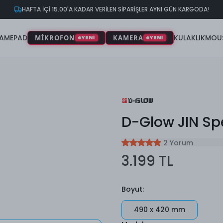
HAFTA İÇİ 15.00'A KADAR VERİLEN SİPARİŞLER AYNI GÜN KARGODA!
AMEPAD
KULAKLIK
MOU
MİKROFON
KAMERA
YENİ
YENİ
D-Glow JIN S
2 Yorum
3.199 TL
Boyut
:
490 x 420 mm