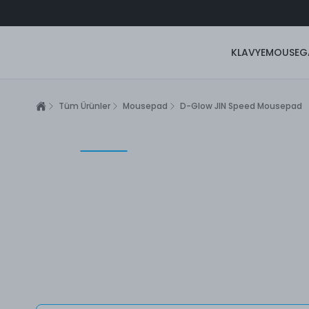
KLAVYE
MOUSE
G
Tüm Ürünler
Mousepad
D-Glow JIN Speed Mousepad