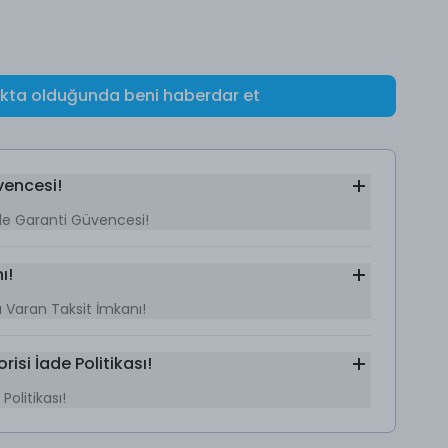
okta olduğunda beni haberdar et
vencesi!
le Garanti Güvencesi!
ı!
’a Varan Taksit İmkanı!
si İade Politikası!
olitikası!