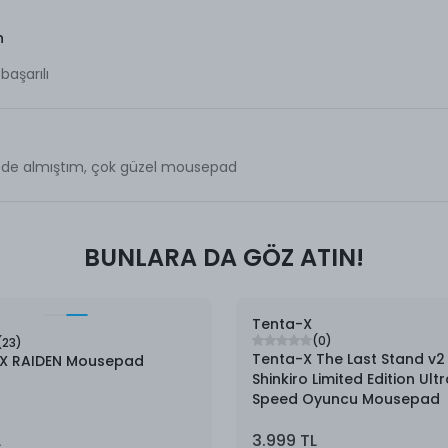
n
başarılı
de almıştım, çok güzel mousepad
BUNLARA DA GÖZ ATIN!
Tenta-X
(
0
)
(
23
)
Tenta-X The Last Stand v2
FX RAIDEN Mousepad
Shinkiro Limited Edition Ult
Speed Oyuncu Mousepad
L
3.999 TL