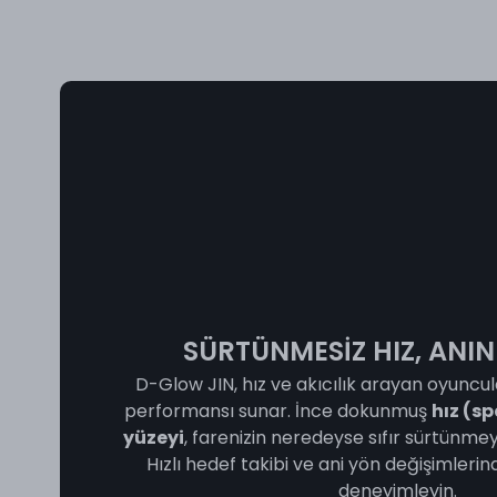
SÜRTÜNMESİZ HIZ, ANIN
D-Glow JIN, hız ve akıcılık arayan oyuncul
performansı sunar. İnce dokunmuş
hız (s
yüzeyi
, farenizin neredeyse sıfır sürtünme
Hızlı hedef takibi ve ani yön değişimlerin
deneyimleyin.