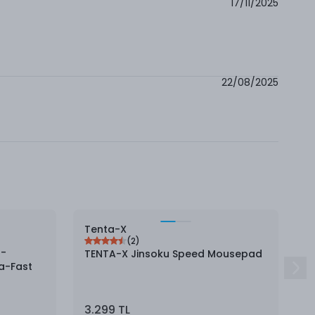
17/11/2025
22/08/2025
Tenta-X
A
(
2
)
 -
TENTA-X Jinsoku Speed Mousepad
A
ra-Fast
M
3.299 TL
5