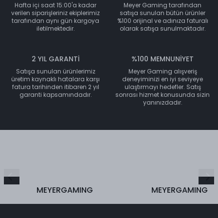
Hafta içi saat 15:00'a kadar
Meyer Gaming tarafından
verilen siparişleriniz ekiplerimiz
satışa sunulan bütün ürünler
tarafından aynı gün kargoya
%100 orijinal ve adınıza faturalı
iletilmektedir.
olarak satışa sunulmaktadır.
2 YIL GARANTİ
%100 MEMNUNİYET
Satışa sunulan ürünlerimiz
Meyer Gaming alışveriş
üretim kaynaklı hatalara karşı
deneyiminizi en iyi seviyeye
fatura tarihinden itibaren 2 yıl
ulaştırmayı hedefler. Satış
garanti kapsamındadır.
sonrası hizmet konusunda sizin
yanınızdadır.
MEYERGAMING
MEYERGAMING