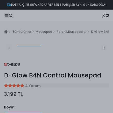
HAFTA İÇİ 15.00'A KADAR VERİLEN SİPARİŞLER AYNI GÜN KARGODA!
Tüm Ürünler
Mousepad
Poron Mousepadler
D-Glow B4N C
D-Glow B4N Control Mousepad
4 Yorum
3.199 TL
Boyut
: