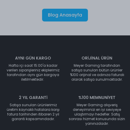
Blog Anasayfa
AYNI GÜN KARGO
ORİJİNAL ÜRÜN
Hafta içi saat 15:00'a kadar
Meyer Gaming tarafından
verilen siparişleriniz ekiplerimiz
satışa sunulan bütün ürünler
tarafından aynı gün kargoya
%100 orijinal ve adınıza faturalı
iletilmektedir.
olarak satışa sunulmaktadır.
2 YIL GARANTİ
%100 MEMNUNİYET
Satışa sunulan ürünlerimiz
Meyer Gaming alışveriş
üretim kaynaklı hatalara karşı
deneyiminizi en iyi seviyeye
fatura tarihinden itibaren 2 yıl
ulaştırmayı hedefler. Satış
garanti kapsamındadır.
sonrası hizmet konusunda sizin
yanınızdadır.