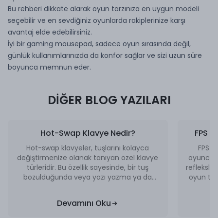
Bu rehberi dikkate alarak oyun tarzınıza en uygun modeli
seçebilir ve en sevdiğiniz oyunlarda rakiplerinize karşı
avantaj elde edebilirsiniz.
İyi bir gaming mousepad, sadece oyun sırasında değil,
günlük kullanımlarınızda da konfor sağlar ve sizi uzun süre
boyunca memnun eder.
DİĞER BLOG YAZILARI
Hot-Swap Klavye Nedir?
FPS Oy
20.10.2025
13.10
Hot-swap klavyeler, tuşlarını kolayca
FPS (F
değiştirmenize olanak tanıyan özel klavye
oyuncular
türleridir. Bu özellik sayesinde, bir tuş
refleksle
bozulduğunda veya yazı yazma ya da
oyun tür
oyun deneyiminizi daha iyi hale getirmek
ve başarılı olma
istediğinizde, klavyenizin içini açmadan
ekipmanla
Devamını Oku
veya lehim yapmadan tuşları
değiştirebilirsiniz.