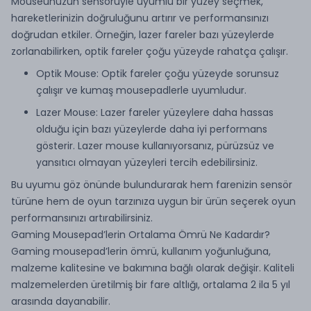
Mouseunuzun sensörüyle uyumlu bir yüzey seçmek,
hareketlerinizin doğruluğunu artırır ve performansınızı
doğrudan etkiler. Örneğin, lazer fareler bazı yüzeylerde
zorlanabilirken, optik fareler çoğu yüzeyde rahatça çalışır.
Optik Mouse: Optik fareler çoğu yüzeyde sorunsuz
çalışır ve kumaş mousepadlerle uyumludur.
Lazer Mouse: Lazer fareler yüzeylere daha hassas
olduğu için bazı yüzeylerde daha iyi performans
gösterir. Lazer mouse kullanıyorsanız, pürüzsüz ve
yansıtıcı olmayan yüzeyleri tercih edebilirsiniz.
Bu uyumu göz önünde bulundurarak hem farenizin sensör
türüne hem de oyun tarzınıza uygun bir ürün seçerek oyun
performansınızı artırabilirsiniz.
Gaming Mousepad’lerin Ortalama Ömrü Ne Kadardır?
Gaming mousepad’lerin ömrü, kullanım yoğunluğuna,
malzeme kalitesine ve bakımına bağlı olarak değişir. Kaliteli
malzemelerden üretilmiş bir fare altlığı, ortalama 2 ila 5 yıl
arasında dayanabilir.