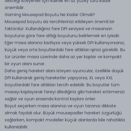
desteği isteyenler için kalınlık en az yüzey türü kadar
önemlidir.
Gaming Mousepad Boyutu Ne Kadar Olmalı?
Mousepad boyutu da tercihlerinizi etkileyen önemli bir
faktördür. Kullandığınız fare DPI seviyesi ve masanızın
boyutuna göre fare altlığı boyutunu belirlemek en iyisidir.
Eğer masa alanınız kısıtlıysa veya yüksek DPI kullanıyorsanız,
küçük veya orta boyutlardaki fare altlıkları işinizi görebilir. Bu
tür ürünler masa üzerinde daha az yer kaplar ve kompakt
bir oyun alanı sunar.
Daha geniş hareket alanı isteyen oyuncular, özellikle düşük
DPI kullanarak geniş hareketler yapıyorsa, XL veya XXL
boyutlardaki fare altlıkları tercih edebilir. Bu boyutlar tüm
masayı kaplayarak fareyi dilediğiniz gibi hareket ettirmenizi
sağlar ve oyun sırasında kontrol kaybını önler.
Boyut seçerken masa alanınızı ve oyun tarzınızı dikkate
almak faydalı olur. Büyük mousepadler hareket özgürlüğü
sağlarken, kompakt modeller küçük alanlarda bile rahatlıkla
kullanılabilir.